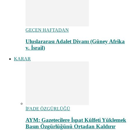
GEÇEN HAFTADAN
Uluslararası Adalet Divanı (Güney Afrika
v. İsrail)
KARAR
İFADE ÖZGÜRLÜĞÜ
AYM: Gazetecilere İspat Külfeti Yüklemek
Basın Özgürlüğünü Ortadan Kaldırır