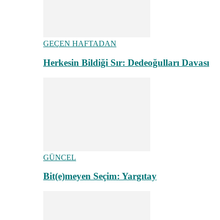
GEÇEN HAFTADAN
Herkesin Bildiği Sır: Dedeoğulları Davası
GÜNCEL
Bit(e)meyen Seçim: Yargıtay