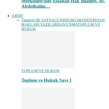
Merkezleri’nde Yaşanan Hak İhlalleri. Av.
Abdulhalim…
ARŞİV
Tümü
AÇIK SAYFA
GÜNIŞIĞI
HUMANİTE
İNSAN
HAKLARI YAZILARI
SAVUNMA
TOPLUM VE
HUKUK
TOPLUM VE HUKUK
Toplum ve Hukuk Sayı 1