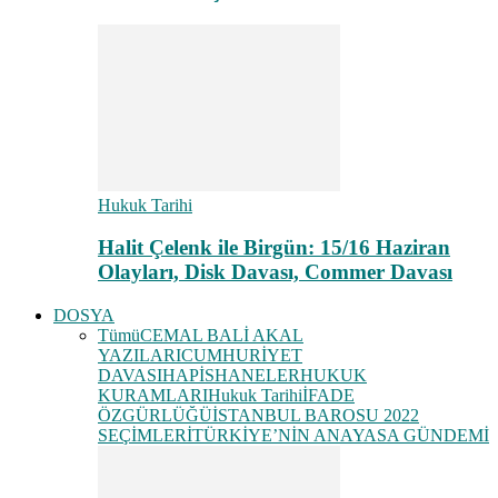
Hukuk Tarihi
Halit Çelenk ile Birgün: 15/16 Haziran
Olayları, Disk Davası, Commer Davası
DOSYA
Tümü
CEMAL BALİ AKAL
YAZILARI
CUMHURİYET
DAVASI
HAPİSHANELER
HUKUK
KURAMLARI
Hukuk Tarihi
İFADE
ÖZGÜRLÜĞÜ
İSTANBUL BAROSU 2022
SEÇİMLERİ
TÜRKİYE’NİN ANAYASA GÜNDEMİ