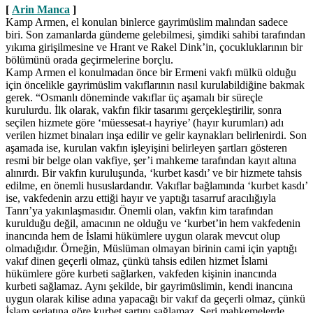
[
Arin Manca
]
Kamp Armen, el konulan binlerce gayrimüslim malından sadece
biri. Son zamanlarda gündeme gelebilmesi, şimdiki sahibi tarafından
yıkıma girişilmesine ve Hrant ve Rakel Dink’in, çocukluklarının bir
bölümünü orada geçirmelerine borçlu.
Kamp Armen el konulmadan önce bir Ermeni vakfı mülkü olduğu
için öncelikle gayrimüslim vakıflarının nasıl kurulabildiğine bakmak
gerek. “Osmanlı döneminde vakıflar üç aşamalı bir süreçle
kurulurdu. İlk olarak, vakfın fikir tasarımı gerçekleştirilir, sonra
seçilen hizmete göre ‘müessesat-ı hayriye’ (hayır kurumları) adı
verilen hizmet binaları inşa edilir ve gelir kaynakları belirlenirdi. Son
aşamada ise, kurulan vakfın işleyişini belirleyen şartları gösteren
resmi bir belge olan vakfiye, şer’i mahkeme tarafından kayıt altına
alınırdı. Bir vakfın kuruluşunda, ‘kurbet kasdı’ ve bir hizmete tahsis
edilme, en önemli hususlardandır. Vakıflar bağlamında ‘kurbet kasdı’
ise, vakfedenin arzu ettiği hayır ve yaptığı tasarruf aracılığıyla
Tanrı’ya yakınlaşmasıdır. Önemli olan, vakfın kim tarafından
kurulduğu değil, amacının ne olduğu ve ‘kurbet’in hem vakfedenin
inancında hem de İslami hükümlere uygun olarak mevcut olup
olmadığıdır. Örneğin, Müslüman olmayan birinin cami için yaptığı
vakıf dinen geçerli olmaz, çünkü tahsis edilen hizmet İslami
hükümlere göre kurbeti sağlarken, vakfeden kişinin inancında
kurbeti sağlamaz. Aynı şekilde, bir gayrimüslimin, kendi inancına
uygun olarak kilise adına yapacağı bir vakıf da geçerli olmaz, çünkü
İslam şeriatına göre kurbet şartını sağlamaz. Şeri mahkemelerde