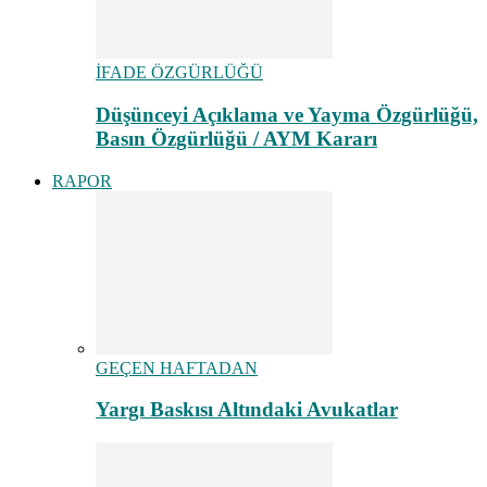
İFADE ÖZGÜRLÜĞÜ
Düşünceyi Açıklama ve Yayma Özgürlüğü,
Basın Özgürlüğü / AYM Kararı
RAPOR
GEÇEN HAFTADAN
Yargı Baskısı Altındaki Avukatlar