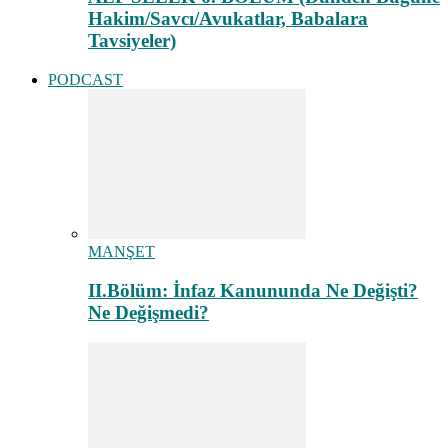
Hakim/Savcı/Avukatlar, Babalara
Tavsiyeler)
PODCAST
MANŞET
II.Bölüm: İnfaz Kanununda Ne Değişti?
Ne Değişmedi?