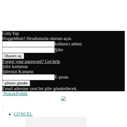
Giriş Yap
Hoşgeldiniz! Hesabınızda oturum açın.
kullanıcı adınız
Şifre
Forgot your password? Get help
Şifre kurtarma
Şifrenizi Kurtarın
E-posta
Email adresine yeni bir şifre gönderilecek.
HukukPolitik
GÜNCEL