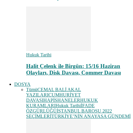
Hukuk Tarihi
Halit Çelenk ile Birgün: 15/16 Haziran
Olayları, Disk Davası, Commer Davası
DOSYA
Tümü
CEMAL BALİ AKAL
YAZILARI
CUMHURİYET
DAVASI
HAPİSHANELER
HUKUK
KURAMLARI
Hukuk Tarihi
İFADE
ÖZGÜRLÜĞÜ
İSTANBUL BAROSU 2022
SEÇİMLERİ
TÜRKİYE’NİN ANAYASA GÜNDEMİ