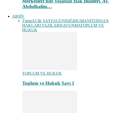
Merkezleri’nde Yaşanan Hak İhlalleri. Av.
Abdulhalim…
ARŞİV
Tümü
AÇIK SAYFA
GÜNIŞIĞI
HUMANİTE
İNSAN
HAKLARI YAZILARI
SAVUNMA
TOPLUM VE
HUKUK
TOPLUM VE HUKUK
Toplum ve Hukuk Sayı 1