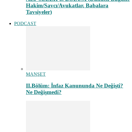
Hakim/Savcı/Avukatlar, Babalara
Tavsiyeler)
PODCAST
MANŞET
II.Bölüm: İnfaz Kanununda Ne Değişti?
Ne Değişmedi?