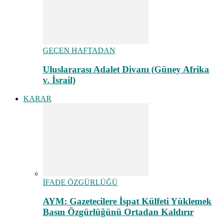
GEÇEN HAFTADAN
Uluslararası Adalet Divanı (Güney Afrika
v. İsrail)
KARAR
İFADE ÖZGÜRLÜĞÜ
AYM: Gazetecilere İspat Külfeti Yüklemek
Basın Özgürlüğünü Ortadan Kaldırır