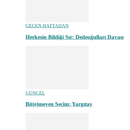
GEÇEN HAFTADAN
Herkesin Bildiği Sır: Dedeoğulları Davası
GÜNCEL
Bit(e)meyen Seçim: Yargıtay