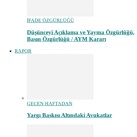
İFADE ÖZGÜRLÜĞÜ
Düşünceyi Açıklama ve Yayma Özgürlüğü,
Basın Özgürlüğü / AYM Kararı
RAPOR
GEÇEN HAFTADAN
Yargı Baskısı Altındaki Avukatlar