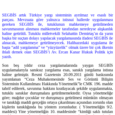
SEGBİS artık Türkiye yargı sisteminin ayrılmaz ve esaslı bir
parçası. Mevzuata göre yalnızca istisnai hallerde uygulanması
gereken SEGBİS ile, tutuklunun mahkemeye getirilmeden
savunmasının alınması mahkemeler tarafından neredeyse alışkanlık
haline getirildi. Tutuklu milletvekili Selahattin Demirtaş’ın da yarın
başka bir suçtan dolayı yapılacak yargılamasında ifadesi SEGBİS ile
alınacak, mahkemeye getirilmeyecek. Halihazırdaki uygulama ile
başta “adil yargılanma” ve “yüzyüzelik” olmak üzere bir çok ilkenin
ihlali demek olan SEGBİS’i Av. Ercan Kanar Hukuk Politik için
yazdı.
Son beş yıldır ceza yargılamalarında yaygın SEGBİS
uygulamalarıyla sanıksız yargılama esas, sanıklı yargılama istisna
haline gelmiştir. Resmi Gazetenin 20.09.2011 günlü baskısında
yayımlanan “Ceza Muhakemesinde Ses ve Görüntü Bilişim
Sisteminin Kullanılması Hakkında Yönetmelik”le CMK 196. madde
tahrif edilerek, savunma hakkını kısıtlayacak şekilde uygulanmakta,
tutuklu sanıklar duruşmalara getirilmemektedir. Oysa yönetmeliğe
göre; mağdur çocuklar ve duruşmaya getirilmesi mümkün olmayan
ve tanıklığı maddi gerçeğin ortaya çıkarılması açısından zorunlu olan
kişilerin tanıklığında bu yöntem zorunludur. ( Yönetmeliğin 9/2.
maddesi) Yine yönetmeliğin 10. maddesinde “kimliği saklı tutulan