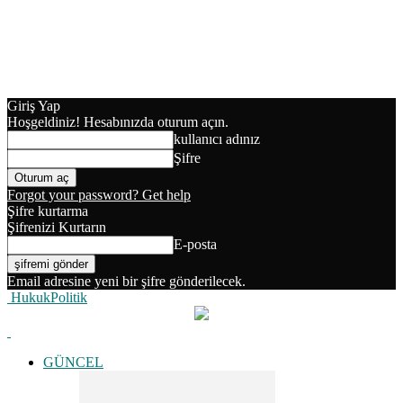
Giriş Yap
Hoşgeldiniz! Hesabınızda oturum açın.
kullanıcı adınız
Şifre
Forgot your password? Get help
Şifre kurtarma
Şifrenizi Kurtarın
E-posta
Email adresine yeni bir şifre gönderilecek.
HukukPolitik
GÜNCEL