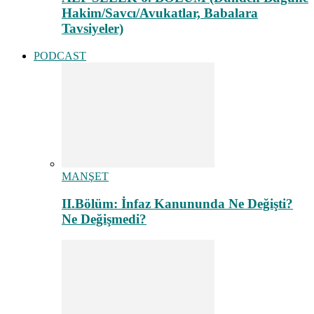
Hakim/Savcı/Avukatlar, Babalara
Tavsiyeler)
PODCAST
MANŞET
II.Bölüm: İnfaz Kanununda Ne Değişti?
Ne Değişmedi?