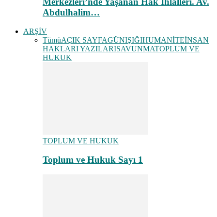
Merkezleri’nde Yaşanan Hak İhlalleri. Av.
Abdulhalim…
ARŞİV
Tümü
AÇIK SAYFA
GÜNIŞIĞI
HUMANİTE
İNSAN
HAKLARI YAZILARI
SAVUNMA
TOPLUM VE
HUKUK
TOPLUM VE HUKUK
Toplum ve Hukuk Sayı 1