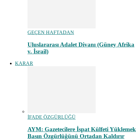
GEÇEN HAFTADAN
Uluslararası Adalet Divanı (Güney Afrika
v. İsrail)
KARAR
İFADE ÖZGÜRLÜĞÜ
AYM: Gazetecilere İspat Külfeti Yüklemek
Basın Özgürlüğünü Ortadan Kaldırır