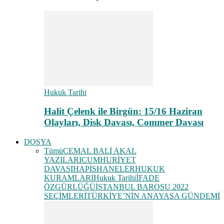
Hukuk Tarihi
Halit Çelenk ile Birgün: 15/16 Haziran
Olayları, Disk Davası, Commer Davası
DOSYA
Tümü
CEMAL BALİ AKAL
YAZILARI
CUMHURİYET
DAVASI
HAPİSHANELER
HUKUK
KURAMLARI
Hukuk Tarihi
İFADE
ÖZGÜRLÜĞÜ
İSTANBUL BAROSU 2022
SEÇİMLERİ
TÜRKİYE’NİN ANAYASA GÜNDEMİ