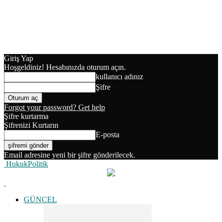
Giriş Yap
Hoşgeldiniz! Hesabınızda oturum açın.
kullanıcı adınız
Şifre
Forgot your password? Get help
Şifre kurtarma
Şifrenizi Kurtarın
E-posta
Email adresine yeni bir şifre gönderilecek.
HukukPolitik
GÜNCEL