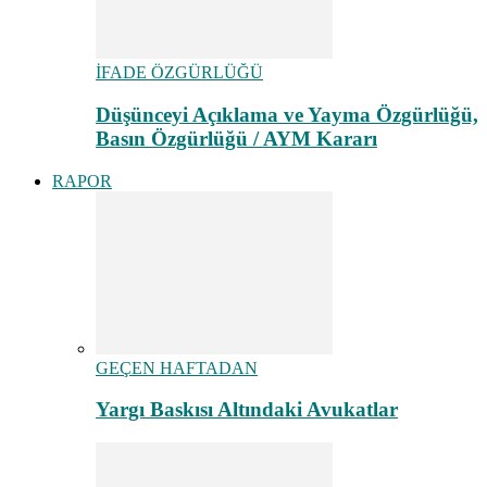
İFADE ÖZGÜRLÜĞÜ
Düşünceyi Açıklama ve Yayma Özgürlüğü,
Basın Özgürlüğü / AYM Kararı
RAPOR
GEÇEN HAFTADAN
Yargı Baskısı Altındaki Avukatlar