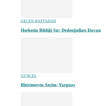
GEÇEN HAFTADAN
Herkesin Bildiği Sır: Dedeoğulları Davası
GÜNCEL
Bit(e)meyen Seçim: Yargıtay