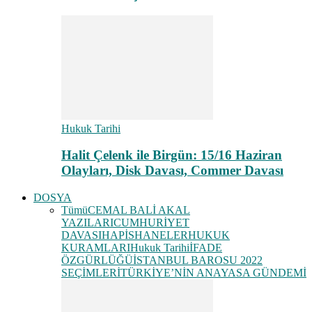
Hukuk Tarihi
Halit Çelenk ile Birgün: 15/16 Haziran
Olayları, Disk Davası, Commer Davası
DOSYA
Tümü
CEMAL BALİ AKAL
YAZILARI
CUMHURİYET
DAVASI
HAPİSHANELER
HUKUK
KURAMLARI
Hukuk Tarihi
İFADE
ÖZGÜRLÜĞÜ
İSTANBUL BAROSU 2022
SEÇİMLERİ
TÜRKİYE’NİN ANAYASA GÜNDEMİ