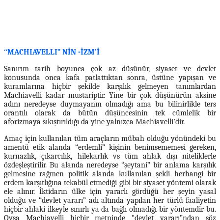
“
MACHIAVELLI” NİN -İZM’İ
Sanırım tarih boyunca çok az düşünür, siyaset ve devlet
konusunda onca kafa patlattıktan sonra, üstüne yapışan ve
kuramlarına hiçbir şekilde karşılık gelmeyen tanımlardan
Machiavelli kadar mustariptir. Yine bir çok düşünürün aksine
adını neredeyse duymayanın olmadığı ama bu bilinirlikle ters
orantılı olarak da bütün düşüncesinin tek cümlelik bir
aforizmaya sıkıştırıldığı da yine yalnızca Machiavelli’dir.
Amaç için kullanılan tüm araçların mübah olduğu yönündeki bu
amentü etik alanda “erdemli” kişinin benimsememesi gereken,
kurnazlık, çıkarcılık, hilekarlık vs tüm ahlak dışı niteliklerle
özdeşleştirilir. Bu alanda neredeyse “şeytani” bir anlama karşılık
gelmesine rağmen politik alanda kullanılan şekli herhangi bir
erdem karşıtlığına tekabül etmediği gibi bir siyaset yöntemi olarak
ele alınır. İktidarın ülke için yararlı gördüğü her şeyin yasal
olduğu ve “devlet yararı” adı altında yapılan her türlü faaliyetin
hiçbir ahlaki ilkeyle sınırlı ya da bağlı olmadığı bir yöntemdir bu.
Oysa Machiavelli hiçbir metninde “devlet yararı”ndan söz