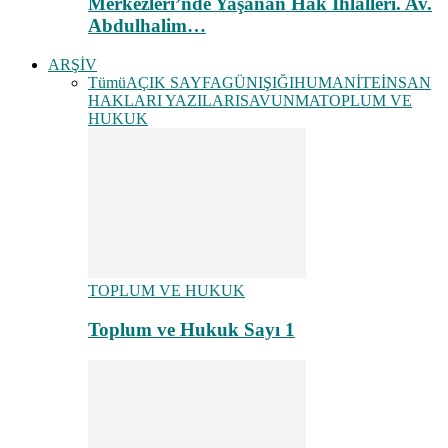
Merkezleri’nde Yaşanan Hak İhlalleri. Av.
Abdulhalim…
ARŞİV
Tümü
AÇIK SAYFA
GÜNIŞIĞI
HUMANİTE
İNSAN
HAKLARI YAZILARI
SAVUNMA
TOPLUM VE
HUKUK
TOPLUM VE HUKUK
Toplum ve Hukuk Sayı 1