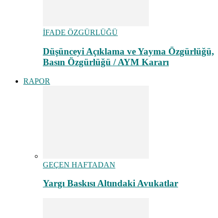
İFADE ÖZGÜRLÜĞÜ
Düşünceyi Açıklama ve Yayma Özgürlüğü,
Basın Özgürlüğü / AYM Kararı
RAPOR
GEÇEN HAFTADAN
Yargı Baskısı Altındaki Avukatlar