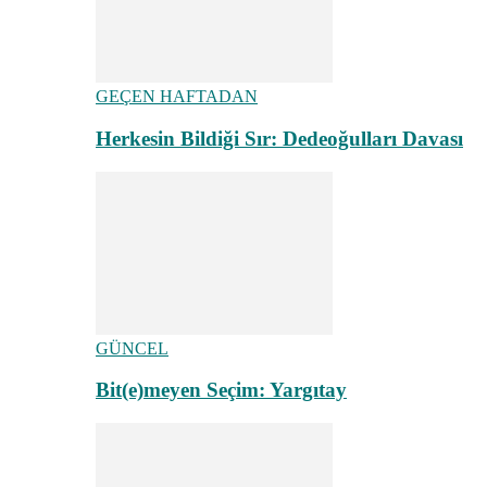
GEÇEN HAFTADAN
Herkesin Bildiği Sır: Dedeoğulları Davası
GÜNCEL
Bit(e)meyen Seçim: Yargıtay