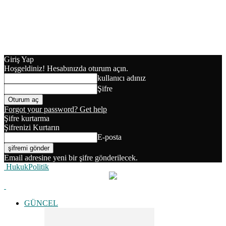
Giriş Yap
Hoşgeldiniz! Hesabınızda oturum açın.
kullanıcı adınız
Şifre
Forgot your password? Get help
Şifre kurtarma
Şifrenizi Kurtarın
E-posta
Email adresine yeni bir şifre gönderilecek.
HukukPolitik
GÜNCEL