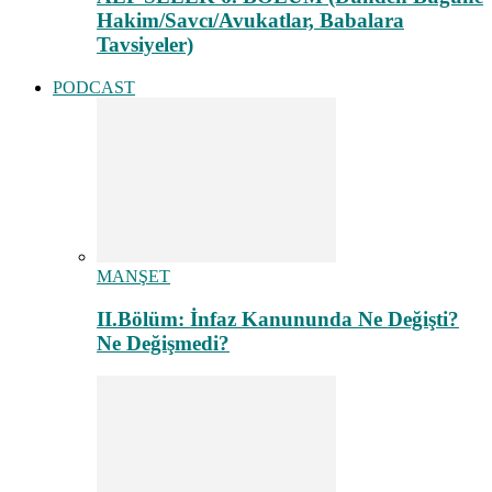
Hakim/Savcı/Avukatlar, Babalara
Tavsiyeler)
PODCAST
MANŞET
II.Bölüm: İnfaz Kanununda Ne Değişti?
Ne Değişmedi?