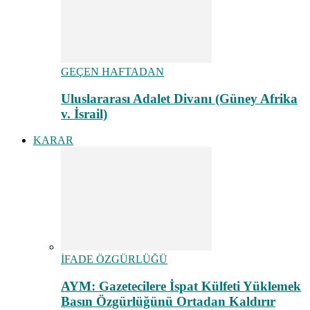
GEÇEN HAFTADAN
Uluslararası Adalet Divanı (Güney Afrika
v. İsrail)
KARAR
İFADE ÖZGÜRLÜĞÜ
AYM: Gazetecilere İspat Külfeti Yüklemek
Basın Özgürlüğünü Ortadan Kaldırır