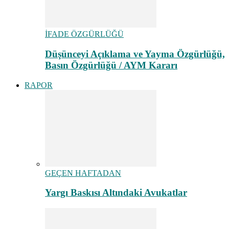
İFADE ÖZGÜRLÜĞÜ
Düşünceyi Açıklama ve Yayma Özgürlüğü,
Basın Özgürlüğü / AYM Kararı
RAPOR
GEÇEN HAFTADAN
Yargı Baskısı Altındaki Avukatlar