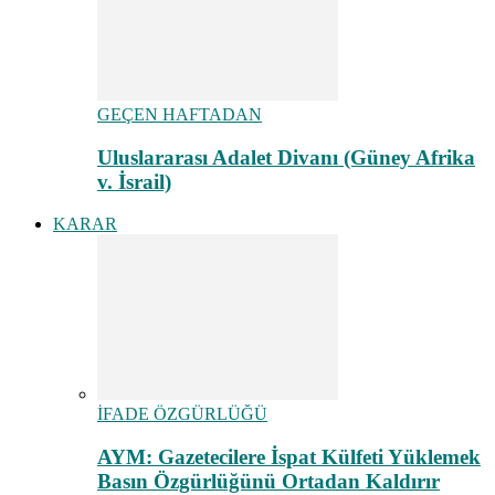
GEÇEN HAFTADAN
Uluslararası Adalet Divanı (Güney Afrika
v. İsrail)
KARAR
İFADE ÖZGÜRLÜĞÜ
AYM: Gazetecilere İspat Külfeti Yüklemek
Basın Özgürlüğünü Ortadan Kaldırır