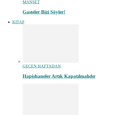
MANŞET
Gasteler Bizi Söyler!
KİTAP
GEÇEN HAFTADAN
Hapishaneler Artık Kapatılmalıdır