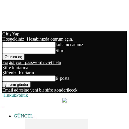
Giriş Yap
Hoşgeldiniz! Hesabınızda oturum açın.
kullanıcı adınız
Şifre
Forgot your password? Get help
Şifre kurtarma
Şifrenizi Kurtarın
E-posta
Email adresine yeni bir şifre gönderilecek.
HukukPolitik
GÜNCEL