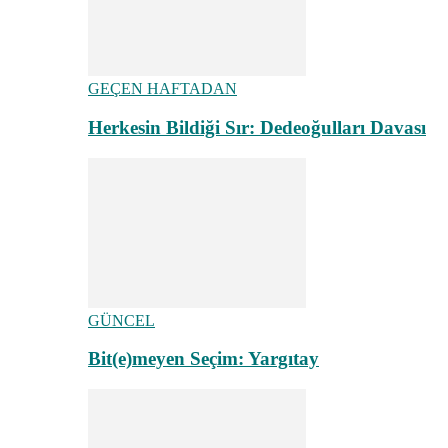
GEÇEN HAFTADAN
Herkesin Bildiği Sır: Dedeoğulları Davası
GÜNCEL
Bit(e)meyen Seçim: Yargıtay