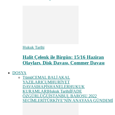
Hukuk Tarihi
Halit Çelenk ile Birgün: 15/16 Haziran
Olayları, Disk Davası, Commer Davası
DOSYA
Tümü
CEMAL BALİ AKAL
YAZILARI
CUMHURİYET
DAVASI
HAPİSHANELER
HUKUK
KURAMLARI
Hukuk Tarihi
İFADE
ÖZGÜRLÜĞÜ
İSTANBUL BAROSU 2022
SEÇİMLERİ
TÜRKİYE’NİN ANAYASA GÜNDEMİ