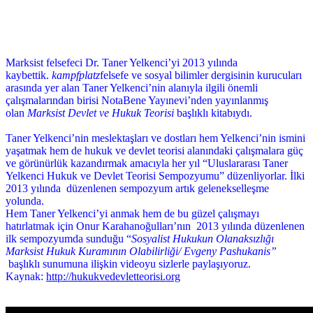
Marksist felsefeci Dr. Taner Yelkenci’yi 2013 yılında
kaybettik.
kampfplatz
felsefe ve sosyal bilimler dergisinin kurucuları
arasında yer alan Taner Yelkenci’nin alanıyla ilgili önemli
çalışmalarından birisi NotaBene Yayınevi’nden yayınlanmış
olan
Marksist Devlet ve Hukuk Teorisi
başlıklı kitabıydı.
Taner Yelkenci’nin meslektaşları ve dostları hem Yelkenci’nin ismini
yaşatmak hem de hukuk ve devlet teorisi alanındaki çalışmalara güç
ve görünürlük kazandırmak amacıyla her yıl “Uluslararası Taner
Yelkenci Hukuk ve Devlet Teorisi Sempozyumu” düzenliyorlar. İlki
2013 yılında düzenlenen sempozyum artık gelenekselleşme
yolunda.
Hem Taner Yelkenci’yi anmak hem de bu güzel çalışmayı
hatırlatmak için Onur Karahanoğulları’nın 2013 yılında düzenlenen
ilk sempozyumda sunduğu “
Sosyalist Hukukun Olanaksızlığı
Marksist Hukuk Kuramının Olabilirliği/ Evgeny Pashukanis”
başlıklı sunumuna ilişkin videoyu sizlerle paylaşıyoruz.
Kaynak:
http://hukukvedevletteorisi.org