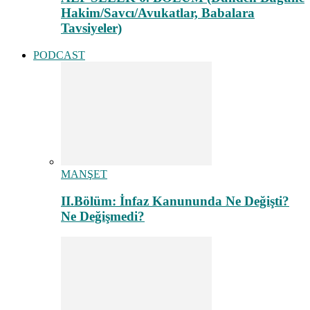
Hakim/Savcı/Avukatlar, Babalara
Tavsiyeler)
PODCAST
MANŞET
II.Bölüm: İnfaz Kanununda Ne Değişti?
Ne Değişmedi?