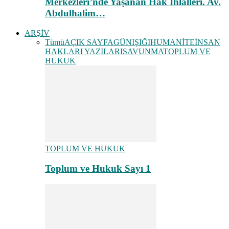
Merkezleri’nde Yaşanan Hak İhlalleri. Av.
Abdulhalim…
ARŞİV
Tümü
AÇIK SAYFA
GÜNIŞIĞI
HUMANİTE
İNSAN
HAKLARI YAZILARI
SAVUNMA
TOPLUM VE
HUKUK
TOPLUM VE HUKUK
Toplum ve Hukuk Sayı 1