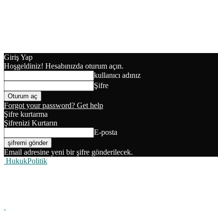
Giriş Yap
Hoşgeldiniz! Hesabınızda oturum açın.
kullanıcı adınız
Şifre
Forgot your password? Get help
Şifre kurtarma
Şifrenizi Kurtarın
E-posta
Email adresine yeni bir şifre gönderilecek.
HukukPolitik