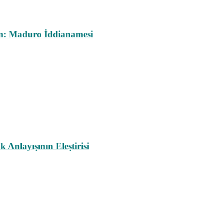
m: Maduro İddianamesi
nlayışının Eleştirisi