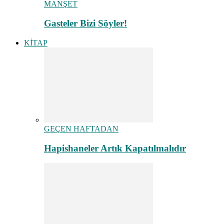
MANŞET
Gasteler Bizi Söyler!
KİTAP
GEÇEN HAFTADAN
Hapishaneler Artık Kapatılmalıdır