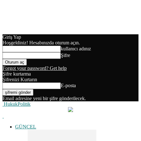
Giriş Yap
Hoşgeldiniz! Hesabınızda oturum açın.
kullanıcı adınız
Şifre
Forgot your password? Get help
Şifre kurtarma
Şifrenizi Kurtarın
E-posta
Email adresine yeni bir şifre gönderilecek.
HukukPolitik
GÜNCEL