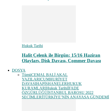
Hukuk Tarihi
Halit Çelenk ile Birgün: 15/16 Haziran
Olayları, Disk Davası, Commer Davası
DOSYA
Tümü
CEMAL BALİ AKAL
YAZILARI
CUMHURİYET
DAVASI
HAPİSHANELER
HUKUK
KURAMLARI
Hukuk Tarihi
İFADE
ÖZGÜRLÜĞÜ
İSTANBUL BAROSU 2022
SEÇİMLERİ
TÜRKİYE’NİN ANAYASA GÜNDEMİ