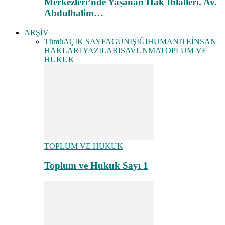
Merkezleri’nde Yaşanan Hak İhlalleri. Av.
Abdulhalim…
ARŞİV
Tümü
AÇIK SAYFA
GÜNIŞIĞI
HUMANİTE
İNSAN
HAKLARI YAZILARI
SAVUNMA
TOPLUM VE
HUKUK
TOPLUM VE HUKUK
Toplum ve Hukuk Sayı 1