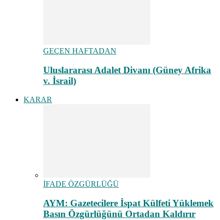
GEÇEN HAFTADAN
Uluslararası Adalet Divanı (Güney Afrika
v. İsrail)
KARAR
İFADE ÖZGÜRLÜĞÜ
AYM: Gazetecilere İspat Külfeti Yüklemek
Basın Özgürlüğünü Ortadan Kaldırır