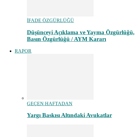
İFADE ÖZGÜRLÜĞÜ
Düşünceyi Açıklama ve Yayma Özgürlüğü,
Basın Özgürlüğü / AYM Kararı
RAPOR
GEÇEN HAFTADAN
Yargı Baskısı Altındaki Avukatlar