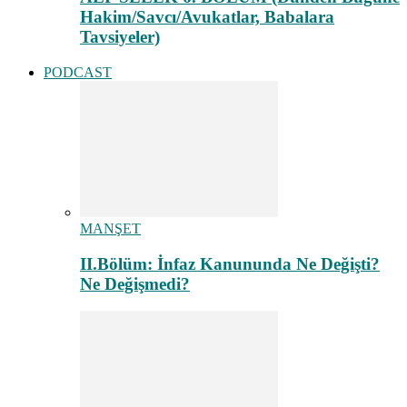
Hakim/Savcı/Avukatlar, Babalara
Tavsiyeler)
PODCAST
MANŞET
II.Bölüm: İnfaz Kanununda Ne Değişti?
Ne Değişmedi?