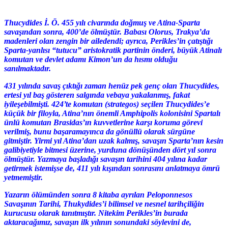
Thucydides İ. Ö. 455 yılı civarında doğmuş ve Atina-Sparta
savaşından sonra, 400’de ölmüştür. Babası Olorus, Trakya’da
madenleri olan zengin bir ailedendi; ayrıca, Perikles’in çatıştığı
Sparta-yanlısı “tutucu” aristokratik partinin önderi, büyük Atinalı
komutan ve devlet adamı Kimon’un da hısmı olduğu
sanılmaktadır.
431 yılında savaş çıktığı zaman henüz pek genç olan Thucydides,
ertesi yıl baş gösteren salgında vebaya yakalanmış, fakat
iyileşebilmişti. 424’te komutan (strategos) seçilen Thucydides’e
küçük bir filoyla, Atina’nın önemli Amphipolis kolonisini Spartalı
ünlü komutan Brasidas’ın kuvvetlerine karşı koruma görevi
verilmiş, bunu başaramayınca da gönüllü olarak sürgüne
gitmiştir. Yirmi yıl Atina’dan uzak kalmış, savaşın Sparta’nın kesin
galibiyetiyle bitmesi üzerine, yurduna dönüşünden dört yıl sonra
ölmüştür. Yazmaya başladığı savaşın tarihini 404 yılına kadar
getirmek istemişse de, 411 yılı kışından sonrasını anlatmaya ömrü
yetmemiştir.
Yazarın ölümünden sonra 8 kitaba ayrılan Peloponnesos
Savaşının Tarihi, Thukydides’i bilimsel ve nesnel tarihçiliğin
kurucusu olarak tanıtmıştır. Nitekim Perikles’in burada
aktaracağımız, savaşın ilk yılının sonundaki söylevini de,