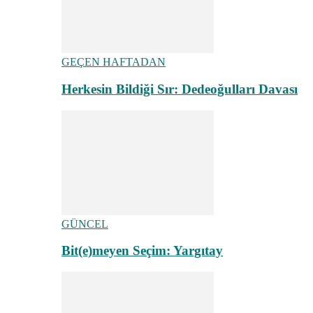
GEÇEN HAFTADAN
Herkesin Bildiği Sır: Dedeoğulları Davası
GÜNCEL
Bit(e)meyen Seçim: Yargıtay