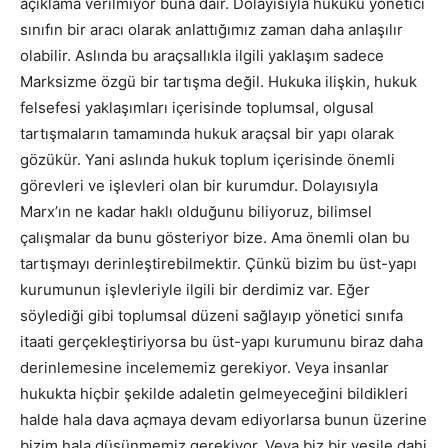
açıklama verilmiyor buna dair. Dolayısıyla hukuku yönetici
sınıfın bir aracı olarak anlattığımız zaman daha anlaşılır
olabilir. Aslında bu araçsallıkla ilgili yaklaşım sadece
Marksizme özgü bir tartışma değil. Hukuka ilişkin, hukuk
felsefesi yaklaşımları içerisinde toplumsal, olgusal
tartışmaların tamamında hukuk araçsal bir yapı olarak
gözükür. Yani aslında hukuk toplum içerisinde önemli
görevleri ve işlevleri olan bir kurumdur. Dolayısıyla
Marx’ın ne kadar haklı olduğunu biliyoruz, bilimsel
çalışmalar da bunu gösteriyor bize. Ama önemli olan bu
tartışmayı derinleştirebilmektir. Çünkü bizim bu üst-yapı
kurumunun işlevleriyle ilgili bir derdimiz var. Eğer
söylediği gibi toplumsal düzeni sağlayıp yönetici sınıfa
itaati gerçekleştiriyorsa bu üst-yapı kurumunu biraz daha
derinlemesine incelememiz gerekiyor. Veya insanlar
hukukta hiçbir şekilde adaletin gelmeyeceğini bildikleri
halde hala dava açmaya devam ediyorlarsa bunun üzerine
bizim hala düşünmemiz gerekiyor. Veya biz bir vesile dahi