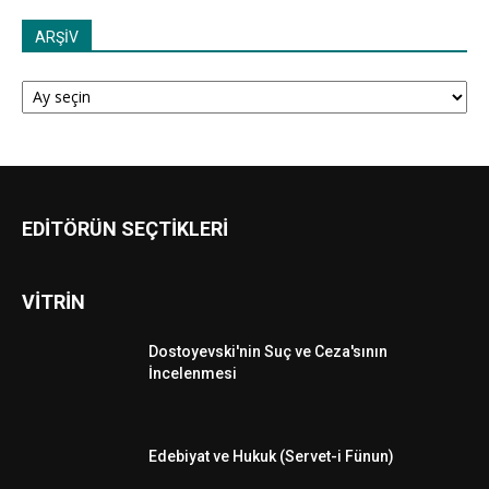
ARŞİV
ARŞİV
EDİTÖRÜN SEÇTİKLERİ
VİTRİN
Dostoyevski'nin Suç ve Ceza'sının
İncelenmesi
Edebiyat ve Hukuk (Servet-i Fünun)