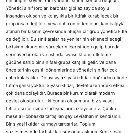
olmadığını söyler. Yani yönetici sınıfın kendisi değildir.
Yönetici sınıf lordlar, baronlar gibi az sayıda soylu
insandan oluşan ve kolaylıkla bir ittifak kurabilecek bir
grup insan değildir. Veya daha önceden olan, kan bağıyla
atanan bir kişinin çevresinde oluşan bir grup yönetici kitle
de değildir. Bu sınıf aralarına yenilerinin eklenebileceği
birtakım ekonomik süreçlerin içerisinden gelip burada
sermayedar olan ve aslında siyasi iktidarı etkileme
gücüne sahip bir sınıfsal gruba karşılık gelir. Ve daha
önce tarihin çeşitli dönemlerinde yönetici sınıflar çok
daha kalabalıktı. Dolayısıyla siyasi iktidarı doğrudan elinde
tutma şansı yoktur. Siyasi iktidar, devlet üzerindeki etkisi
çok daha dolaylıdır. Burada bir kurum olarak modern
devlet oluşturulur. –ki bunun oluşumunu biz siyaset
felsefesi içerisinde tartışmalarını izleyebiliriz. Çünkü
mesela Hobbes’da tartışılan şey Leviathan’ın kendisidir.
Bir siyasi iktidar kurmayı tartışırlar. Toplum
sözleşmesinde tartıştıkları şey odur aslında. Kent soylu