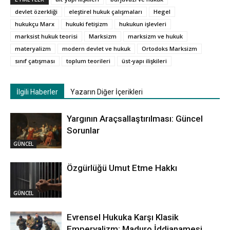
devlet özerkliği
eleştirel hukuk çalışmaları
Hegel
hukukçu Marx
hukuki fetişizm
hukukun işlevleri
marksist hukuk teorisi
Marksizm
marksizm ve hukuk
materyalizm
modern devlet ve hukuk
Ortodoks Marksizm
sınıf çatışması
toplum teorileri
üst-yapı ilişkileri
İlgili Haberler
Yazarın Diğer İçerikleri
Yargının Araçsallaştırılması: Güncel
Sorunlar
GÜNCEL
Özgürlüğü Umut Etme Hakkı
GÜNCEL
Evrensel Hukuka Karşı Klasik
Emperyalizm: Maduro İddianamesi