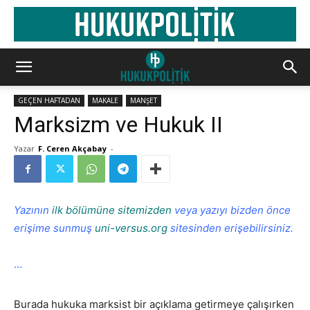
GEÇEN HAFTADAN
MAKALE
MANŞET
Marksizm ve Hukuk II
Yazar
F. Ceren Akçabay
-
Yazının
ilk bölümüne sitemizden
veya yazıyı bizden önce
erişime sunmuş
uni-versus.org
sitesinden erişebilirsiniz.
…
Burada hukuka marksist bir açıklama getirmeye çalışırken