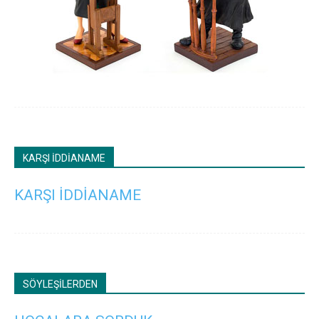
KARŞI İDDİANAME
KARŞI İDDİANAME
SÖYLEŞİLERDEN