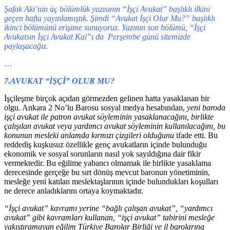
Şafak Aki’nin üç bölümlük yazısının “İşçi Avukat” başlıklı ilkini
geçen hafta yayınlamıştık. Şimdi “Avukat İşçi Olur Mu?” başlıklı
ikinci bölümünü erişime sunuyoruz. Yazının son bölümü, “İşçi
Avukatsın İşçi Avukat Kal”ı da Perşembe günü sitemizde
paylaşacağız.
…
7.AVUKAT “İŞÇİ” OLUR MU?
İşçileşme birçok açıdan görmezden gelinen hatta yasaklanan bir
olgu. Ankara 2 No’lu Barosu sosyal medya hesabından,
yeni baroda
işçi avukat ile patron avukat söyleminin yasaklanacağını, birlikte
çalışılan avukat veya yardımcı avukat söyleminin kullanılacağını, bu
konunun mesleki anlamda kırmızı çizgileri olduğunu
ifade etti. Bu
reddediş kuşkusuz özellikle genç avukatların içinde bulunduğu
ekonomik ve sosyal sorunların nasıl yok sayıldığına dair fikir
vermektedir. Bu eğilime yabancı olmamak ile birlikte yasaklama
derecesinde gerçeğe bu sırt dönüş mevcut baronun yönetiminin,
mesleğe yeni katılan meslektaşlarının içinde bulundukları koşulları
ne derece anladıklarını ortaya koymaktadır.
“İşçi avukat” kavramı yerine “bağlı çalışan avukat”, “yardımcı
avukat” gibi kavramları kullanan, “işçi avukat” tabirini mesleğe
yakıştıramayan eğilim Türkiye Barolar Birliği ve il barolarına