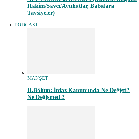
Hakim/Savcı/Avukatlar, Babalara
Tavsiyeler)
PODCAST
MANŞET
II.Bölüm: İnfaz Kanununda Ne Değişti?
Ne Değişmedi?