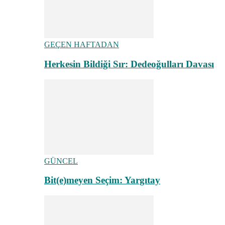
GEÇEN HAFTADAN
Herkesin Bildiği Sır: Dedeoğulları Davası
GÜNCEL
Bit(e)meyen Seçim: Yargıtay