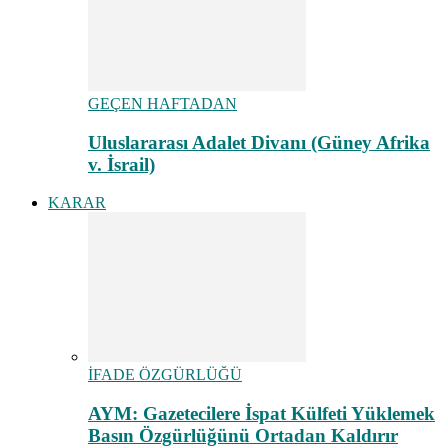
GEÇEN HAFTADAN
Uluslararası Adalet Divanı (Güney Afrika
v. İsrail)
KARAR
İFADE ÖZGÜRLÜĞÜ
AYM: Gazetecilere İspat Külfeti Yüklemek
Basın Özgürlüğünü Ortadan Kaldırır