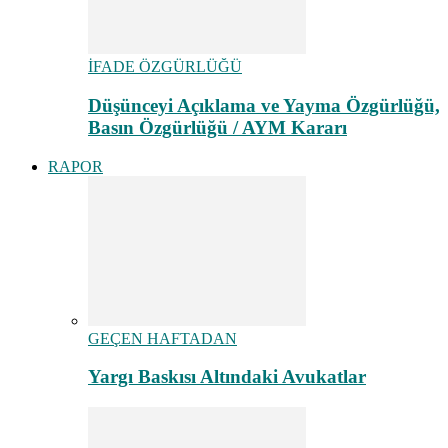
İFADE ÖZGÜRLÜĞÜ
Düşünceyi Açıklama ve Yayma Özgürlüğü,
Basın Özgürlüğü / AYM Kararı
RAPOR
GEÇEN HAFTADAN
Yargı Baskısı Altındaki Avukatlar