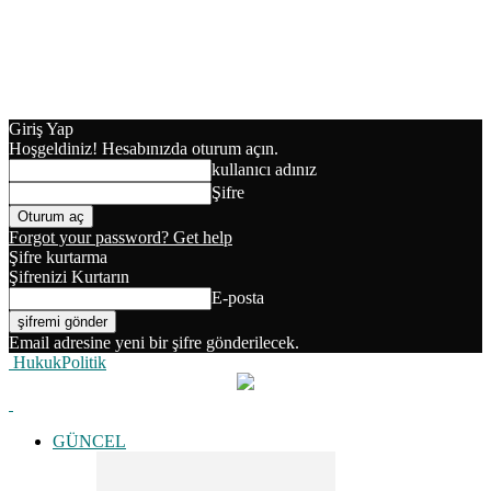
Giriş Yap
Hoşgeldiniz! Hesabınızda oturum açın.
kullanıcı adınız
Şifre
Forgot your password? Get help
Şifre kurtarma
Şifrenizi Kurtarın
E-posta
Email adresine yeni bir şifre gönderilecek.
HukukPolitik
GÜNCEL