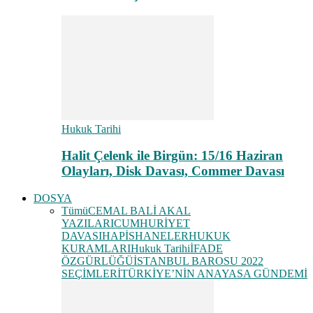
Hukuk Tarihi
Halit Çelenk ile Birgün: 15/16 Haziran
Olayları, Disk Davası, Commer Davası
DOSYA
Tümü
CEMAL BALİ AKAL
YAZILARI
CUMHURİYET
DAVASI
HAPİSHANELER
HUKUK
KURAMLARI
Hukuk Tarihi
İFADE
ÖZGÜRLÜĞÜ
İSTANBUL BAROSU 2022
SEÇİMLERİ
TÜRKİYE’NİN ANAYASA GÜNDEMİ