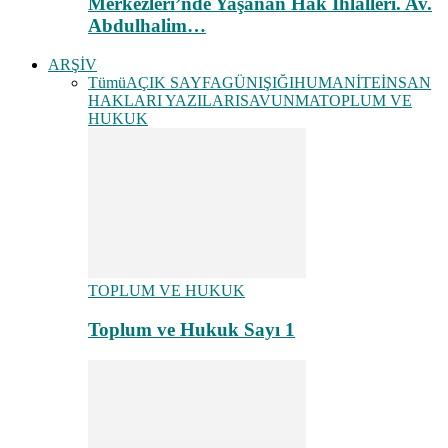
Merkezleri’nde Yaşanan Hak İhlalleri. Av.
Abdulhalim…
ARŞİV
Tümü
AÇIK SAYFA
GÜNIŞIĞI
HUMANİTE
İNSAN
HAKLARI YAZILARI
SAVUNMA
TOPLUM VE
HUKUK
TOPLUM VE HUKUK
Toplum ve Hukuk Sayı 1