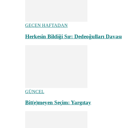
GEÇEN HAFTADAN
Herkesin Bildiği Sır: Dedeoğulları Davası
GÜNCEL
Bit(e)meyen Seçim: Yargıtay