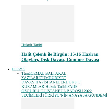
Hukuk Tarihi
Halit Çelenk ile Birgün: 15/16 Haziran
Olayları, Disk Davası, Commer Davası
DOSYA
Tümü
CEMAL BALİ AKAL
YAZILARI
CUMHURİYET
DAVASI
HAPİSHANELER
HUKUK
KURAMLARI
Hukuk Tarihi
İFADE
ÖZGÜRLÜĞÜ
İSTANBUL BAROSU 2022
SEÇİMLERİ
TÜRKİYE’NİN ANAYASA GÜNDEMİ