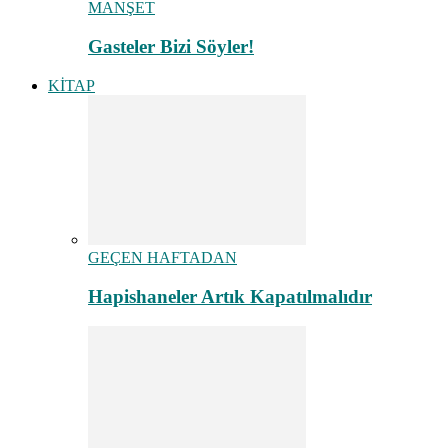
MANŞET
Gasteler Bizi Söyler!
KİTAP
GEÇEN HAFTADAN
Hapishaneler Artık Kapatılmalıdır