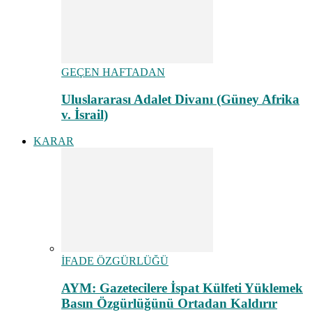
GEÇEN HAFTADAN
Uluslararası Adalet Divanı (Güney Afrika
v. İsrail)
KARAR
İFADE ÖZGÜRLÜĞÜ
AYM: Gazetecilere İspat Külfeti Yüklemek
Basın Özgürlüğünü Ortadan Kaldırır