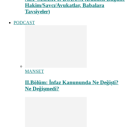
Hakim/Savcı/Avukatlar, Babalara
Tavsiyeler)
PODCAST
MANŞET
II.Bölüm: İnfaz Kanununda Ne Değişti?
Ne Değişmedi?