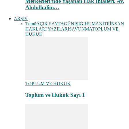
Merkezleri’nde Yaşanan Hak İhlalleri. Av.
Abdulhalim…
ARŞİV
Tümü
AÇIK SAYFA
GÜNIŞIĞI
HUMANİTE
İNSAN
HAKLARI YAZILARI
SAVUNMA
TOPLUM VE
HUKUK
TOPLUM VE HUKUK
Toplum ve Hukuk Sayı 1