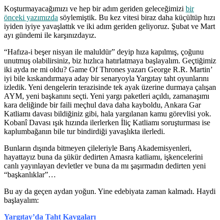
Koşturmayacağımızı ve hep bir adım geriden geleceğimizi
bir
önceki yazımızda
söylemiştik. Bu kez vitesi biraz daha küçültüp hızı
iyiden iyiye yavaşlattık ve iki adım geriden geliyoruz. Şubat ve Mart
ayı gündemi ile karşınızdayız.
“Hafıza-i beşer nisyan ile maluldür” deyip hıza kapılmış, çoğunu
unutmuş olabilirsiniz, biz hızlıca hatırlatmaya başlayalım. Geçtiğimiz
iki ayda ne mi oldu? Game Of Thrones yazarı George R.R. Martin’
iyi bile kıskandırmaya aday bir senaryoyla Yargıtay taht oyunlarını
izledik. Yeni dengelerin terazisinde tek ayak üzerine durmaya çalışan
AYM, yeni başkanını seçti. Yeni yargı paketleri açıldı, zamanaşımı
kara deliğinde bir faili meçhul dava daha kayboldu, Ankara Gar
Katliamı davası bildiğiniz gibi, hala yargılanan kamu görevlisi yok.
Kobanî Davası ışık hızında ilerlerken İliç Katliamı soruşturması ise
kaplumbağanın bile tur bindirdiği yavaşlıkta ilerledi.
Bunların dışında bitmeyen çileleriyle Barış Akademisyenleri,
hayattayız buna da şükür dedirten Amasra katliamı, işkencelerini
canlı yayınlayan devletler ve buna da mı şaşırmadın dedirten yeni
“başkanlıklar”…
Bu ay da geçen aydan yoğun. Yine edebiyata zaman kalmadı. Haydi
başlayalım:
Yargıtay’da Taht Kavgaları