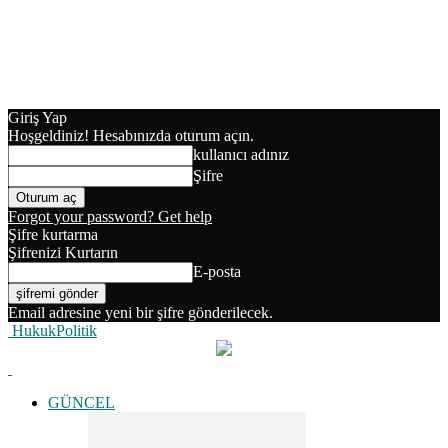
Giriş Yap
Hoşgeldiniz! Hesabınızda oturum açın.
kullanıcı adınız
Şifre
Forgot your password? Get help
Şifre kurtarma
Şifrenizi Kurtarın
E-posta
Email adresine yeni bir şifre gönderilecek.
HukukPolitik
GÜNCEL