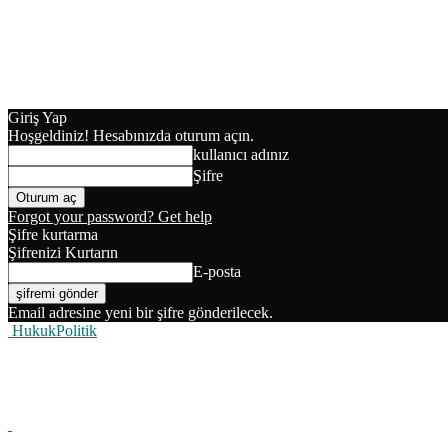
Giriş Yap
Hoşgeldiniz! Hesabınızda oturum açın.
kullanıcı adınız
Şifre
Forgot your password? Get help
Şifre kurtarma
Şifrenizi Kurtarın
E-posta
Email adresine yeni bir şifre gönderilecek.
HukukPolitik