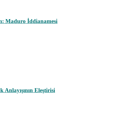
m: Maduro İddianamesi
nlayışının Eleştirisi