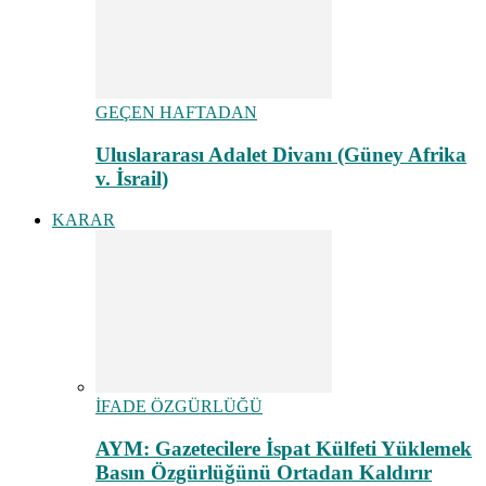
GEÇEN HAFTADAN
Uluslararası Adalet Divanı (Güney Afrika
v. İsrail)
KARAR
İFADE ÖZGÜRLÜĞÜ
AYM: Gazetecilere İspat Külfeti Yüklemek
Basın Özgürlüğünü Ortadan Kaldırır