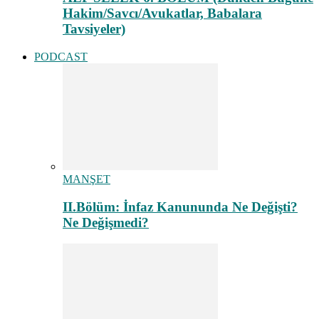
Hakim/Savcı/Avukatlar, Babalara
Tavsiyeler)
PODCAST
MANŞET
II.Bölüm: İnfaz Kanununda Ne Değişti?
Ne Değişmedi?