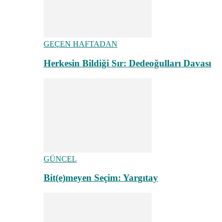
GEÇEN HAFTADAN
Herkesin Bildiği Sır: Dedeoğulları Davası
GÜNCEL
Bit(e)meyen Seçim: Yargıtay