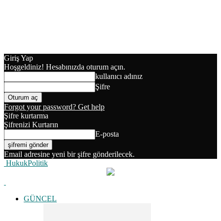
Giriş Yap
Hoşgeldiniz! Hesabınızda oturum açın.
kullanıcı adınız
Şifre
Forgot your password? Get help
Şifre kurtarma
Şifrenizi Kurtarın
E-posta
Email adresine yeni bir şifre gönderilecek.
HukukPolitik
GÜNCEL