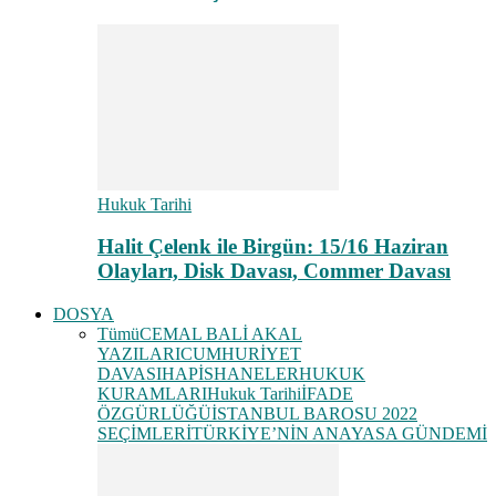
Hukuk Tarihi
Halit Çelenk ile Birgün: 15/16 Haziran
Olayları, Disk Davası, Commer Davası
DOSYA
Tümü
CEMAL BALİ AKAL
YAZILARI
CUMHURİYET
DAVASI
HAPİSHANELER
HUKUK
KURAMLARI
Hukuk Tarihi
İFADE
ÖZGÜRLÜĞÜ
İSTANBUL BAROSU 2022
SEÇİMLERİ
TÜRKİYE’NİN ANAYASA GÜNDEMİ