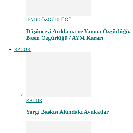
İFADE ÖZGÜRLÜĞÜ
Düşünceyi Açıklama ve Yayma Özgürlüğü,
Basın Özgürlüğü / AYM Kararı
RAPOR
RAPOR
Yargı Baskısı Altındaki Avukatlar