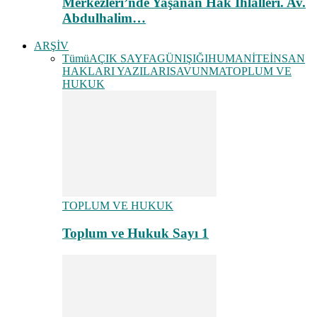
Merkezleri’nde Yaşanan Hak İhlalleri. Av.
Abdulhalim…
ARŞİV
Tümü
AÇIK SAYFA
GÜNIŞIĞI
HUMANİTE
İNSAN
HAKLARI YAZILARI
SAVUNMA
TOPLUM VE
HUKUK
TOPLUM VE HUKUK
Toplum ve Hukuk Sayı 1