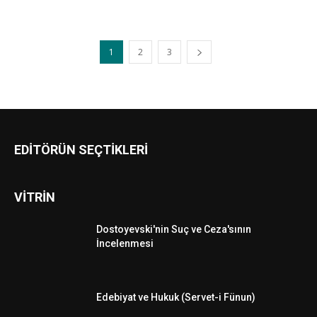
1
2
3
EDİTÖRÜN SEÇTİKLERİ
VİTRİN
Dostoyevski'nin Suç ve Ceza'sının
İncelenmesi
Edebiyat ve Hukuk (Servet-i Fünun)