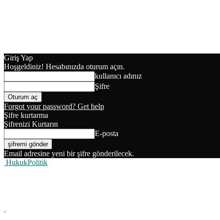
Giriş Yap
Hoşgeldiniz! Hesabınızda oturum açın.
kullanıcı adınız
Şifre
Forgot your password? Get help
Şifre kurtarma
Şifrenizi Kurtarın
E-posta
Email adresine yeni bir şifre gönderilecek.
HukukPolitik