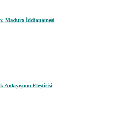
m: Maduro İddianamesi
nlayışının Eleştirisi