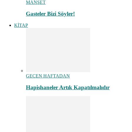
MANŞET
Gasteler Bizi Söyler!
KİTAP
GEÇEN HAFTADAN
Hapishaneler Artık Kapatılmalıdır