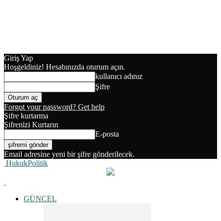
Giriş Yap
Hoşgeldiniz! Hesabınızda oturum açın.
kullanıcı adınız
Şifre
Forgot your password? Get help
Şifre kurtarma
Şifrenizi Kurtarın
E-posta
Email adresine yeni bir şifre gönderilecek.
HukukPolitik
GÜNCEL