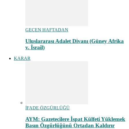
GEÇEN HAFTADAN
Uluslararası Adalet Divanı (Güney Afrika
v. İsrail)
KARAR
İFADE ÖZGÜRLÜĞÜ
AYM: Gazetecilere İspat Külfeti Yüklemek
Basın Özgürlüğünü Ortadan Kaldırır