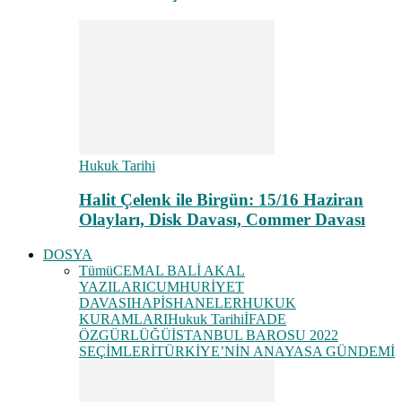
Hukuk Tarihi
Halit Çelenk ile Birgün: 15/16 Haziran
Olayları, Disk Davası, Commer Davası
DOSYA
Tümü
CEMAL BALİ AKAL
YAZILARI
CUMHURİYET
DAVASI
HAPİSHANELER
HUKUK
KURAMLARI
Hukuk Tarihi
İFADE
ÖZGÜRLÜĞÜ
İSTANBUL BAROSU 2022
SEÇİMLERİ
TÜRKİYE’NİN ANAYASA GÜNDEMİ