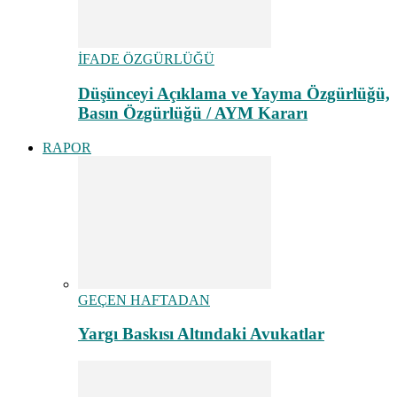
İFADE ÖZGÜRLÜĞÜ
Düşünceyi Açıklama ve Yayma Özgürlüğü,
Basın Özgürlüğü / AYM Kararı
RAPOR
GEÇEN HAFTADAN
Yargı Baskısı Altındaki Avukatlar