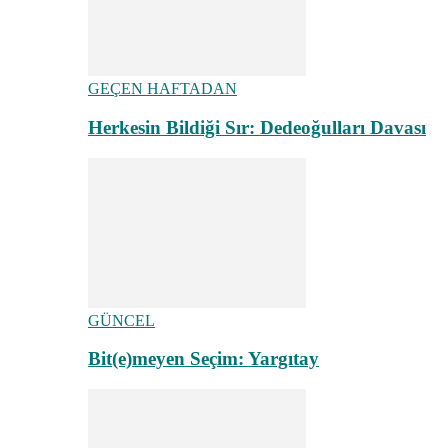
GEÇEN HAFTADAN
Herkesin Bildiği Sır: Dedeoğulları Davası
GÜNCEL
Bit(e)meyen Seçim: Yargıtay