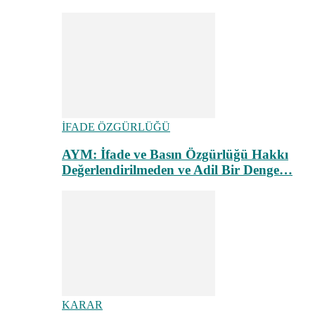
İFADE ÖZGÜRLÜĞÜ
AYM: İfade ve Basın Özgürlüğü Hakkı
Değerlendirilmeden ve Adil Bir Denge…
KARAR