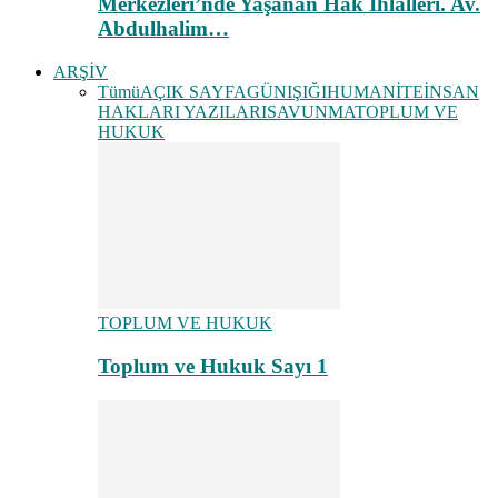
Merkezleri’nde Yaşanan Hak İhlalleri. Av.
Abdulhalim…
ARŞİV
Tümü
AÇIK SAYFA
GÜNIŞIĞI
HUMANİTE
İNSAN
HAKLARI YAZILARI
SAVUNMA
TOPLUM VE
HUKUK
TOPLUM VE HUKUK
Toplum ve Hukuk Sayı 1