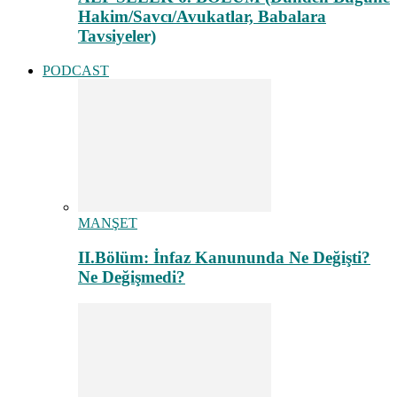
Hakim/Savcı/Avukatlar, Babalara
Tavsiyeler)
PODCAST
MANŞET
II.Bölüm: İnfaz Kanununda Ne Değişti?
Ne Değişmedi?