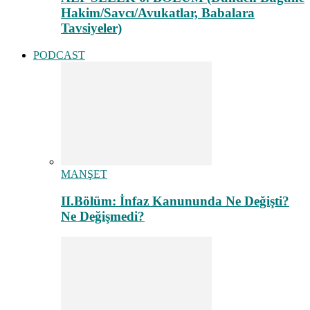
Hakim/Savcı/Avukatlar, Babalara
Tavsiyeler)
PODCAST
MANŞET
II.Bölüm: İnfaz Kanununda Ne Değişti?
Ne Değişmedi?