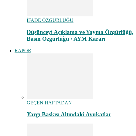
İFADE ÖZGÜRLÜĞÜ
Düşünceyi Açıklama ve Yayma Özgürlüğü,
Basın Özgürlüğü / AYM Kararı
RAPOR
GEÇEN HAFTADAN
Yargı Baskısı Altındaki Avukatlar