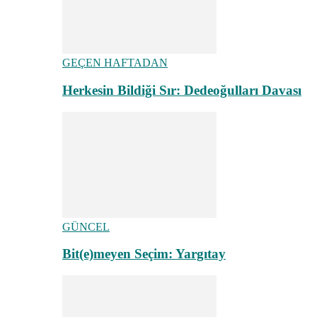
GEÇEN HAFTADAN
Herkesin Bildiği Sır: Dedeoğulları Davası
GÜNCEL
Bit(e)meyen Seçim: Yargıtay