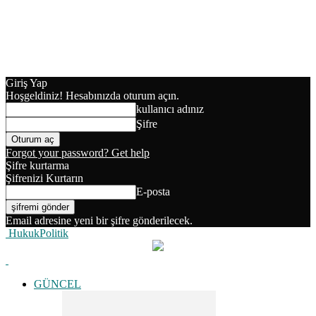
Giriş Yap
Hoşgeldiniz! Hesabınızda oturum açın.
kullanıcı adınız
Şifre
Forgot your password? Get help
Şifre kurtarma
Şifrenizi Kurtarın
E-posta
Email adresine yeni bir şifre gönderilecek.
HukukPolitik
GÜNCEL