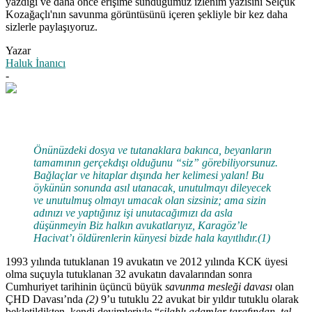
yazdığı ve daha önce erişime sunduğumuz izlenim yazısını Selçuk
Kozağaçlı'nın savunma görüntüsünü içeren şekliyle bir kez daha
sizlerle paylaşıyoruz.
Yazar
Haluk İnanıcı
-
Önünüzdeki dosya ve tutanaklara bakınca, beyanların
tamamının gerçekdışı olduğunu “siz” görebiliyorsunuz.
Bağlaçlar ve hitaplar dışında her kelimesi yalan!
Bu
öykünün sonunda asıl utanacak, unutulmayı dileyecek
ve unutulmuş olmayı umacak olan sizsiniz; ama sizin
adınızı ve yaptığınız işi unutacağımızı da asla
düşünmeyin Biz halkın avukatlarıyız, Karagöz’le
Hacivat’ı öldürenlerin künyesi bizde hala kayıtlıdır.(1)
1993 yılında tutuklanan 19 avukatın ve 2012 yılında KCK üyesi
olma suçuyla tutuklanan 32 avukatın davalarından sonra
Cumhuriyet tarihinin üçüncü büyük
savunma mesleği davası
olan
ÇHD Davası’nda
(2)
9’u tutuklu 22 avukat bir yıldır tutuklu olarak
bekletildikten, kendi deyimleriyle “
silahlı adamlar tarafından, tel