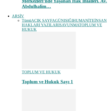
Merkezleri’nde Yaşanan Hak İhlalleri. Av.
Abdulhalim…
ARŞİV
Tümü
AÇIK SAYFA
GÜNIŞIĞI
HUMANİTE
İNSAN
HAKLARI YAZILARI
SAVUNMA
TOPLUM VE
HUKUK
TOPLUM VE HUKUK
Toplum ve Hukuk Sayı 1