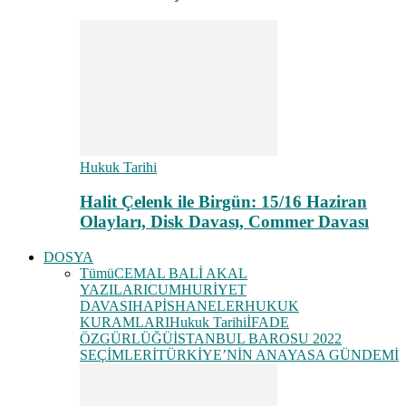
Hukuk Tarihi
Halit Çelenk ile Birgün: 15/16 Haziran
Olayları, Disk Davası, Commer Davası
DOSYA
Tümü
CEMAL BALİ AKAL
YAZILARI
CUMHURİYET
DAVASI
HAPİSHANELER
HUKUK
KURAMLARI
Hukuk Tarihi
İFADE
ÖZGÜRLÜĞÜ
İSTANBUL BAROSU 2022
SEÇİMLERİ
TÜRKİYE’NİN ANAYASA GÜNDEMİ