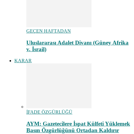
GEÇEN HAFTADAN
Uluslararası Adalet Divanı (Güney Afrika
v. İsrail)
KARAR
İFADE ÖZGÜRLÜĞÜ
AYM: Gazetecilere İspat Külfeti Yüklemek
Basın Özgürlüğünü Ortadan Kaldırır