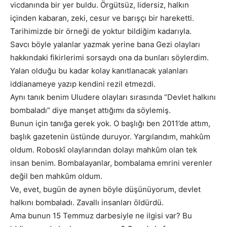
vicdanında bir yer buldu. Örgütsüz, lidersiz, halkın
içinden kabaran, zeki, cesur ve barışçı bir hareketti.
Tarihimizde bir örneği de yoktur bildiğim kadarıyla.
Savcı böyle yalanlar yazmak yerine bana Gezi olayları
hakkındaki fikirlerimi sorsaydı ona da bunları söylerdim.
Yalan olduğu bu kadar kolay kanıtlanacak yalanları
iddianameye yazıp kendini rezil etmezdi.
Aynı tanık benim Uludere olayları sırasında “Devlet halkını
bombaladı” diye manşet attığımı da söylemiş.
Bunun için tanığa gerek yok. O başlığı ben 2011’de attım,
başlık gazetenin üstünde duruyor. Yargılandım, mahkûm
oldum. Roboskî olaylarından dolayı mahkûm olan tek
insan benim. Bombalayanlar, bombalama emrini verenler
değil ben mahkûm oldum.
Ve, evet, bugün de aynen böyle düşünüyorum, devlet
halkını bombaladı. Zavallı insanları öldürdü.
Ama bunun 15 Temmuz darbesiyle ne ilgisi var? Bu