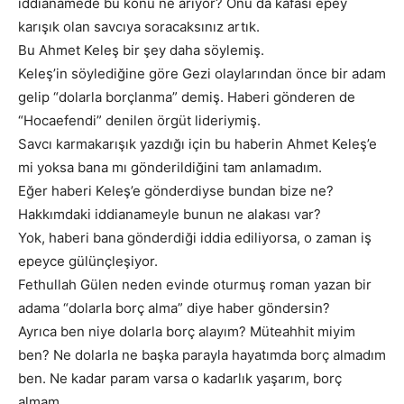
iddianamede bu konu ne arıyor? Onu da kafası epey
karışık olan savcıya soracaksınız artık.
Bu Ahmet Keleş bir şey daha söylemiş.
Keleş’in söylediğine göre Gezi olaylarından önce bir adam
gelip “dolarla borçlanma” demiş. Haberi gönderen de
“Hocaefendi” denilen örgüt lideriymiş.
Savcı karmakarışık yazdığı için bu haberin Ahmet Keleş’e
mi yoksa bana mı gönderildiğini tam anlamadım.
Eğer haberi Keleş’e gönderdiyse bundan bize ne?
Hakkımdaki iddianameyle bunun ne alakası var?
Yok, haberi bana gönderdiği iddia ediliyorsa, o zaman iş
epeyce gülünçleşiyor.
Fethullah Gülen neden evinde oturmuş roman yazan bir
adama “dolarla borç alma” diye haber göndersin?
Ayrıca ben niye dolarla borç alayım? Müteahhit miyim
ben? Ne dolarla ne başka parayla hayatımda borç almadım
ben. Ne kadar param varsa o kadarlık yaşarım, borç
almam.