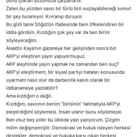
bunu çoktan yüzümüze çarparlardı.
Zaten bu yüzden savcı bir türlü bizi suçlayabileceği somut
bir şey bulamıyor. Kıvranıp duruyor.
Bu gizli tanık Söğüt’ün ifadesinde beni öfkelendiren bir
iddia gördüm. Kızdığım çok şey var da ben birini
söyleyeceğim.
Alaattin Kaya’nın gazeteye her gelişinden sonra biz
AKP’yi eleştiren yayın yapıyormuşuz.
AKP aleyhinde yayın yapmak ne zamandan beri suç?
AKP’yi eleştirmem, bir siyasî partiyi hataları konusunda
uyarmam nasıl olur da darbecilik kanıtı olarak bir
iddianameye yazılabilir?
Ama kızdığım o değil.
Kızdığım, savcının benim “birisinin” talimatıyla AKP’yi
eleştirdiğimi söylemesi. İnsan utanır bunu söylemeye.
Ben otuz beş yıldır bu ülkede yazı yazıyorum. Çizgim
milim değişmemiştir. Demokrasi ve hukuk isteyen herkesi
destekler, demokrasi ve hukuka karşı çıkan herkesi