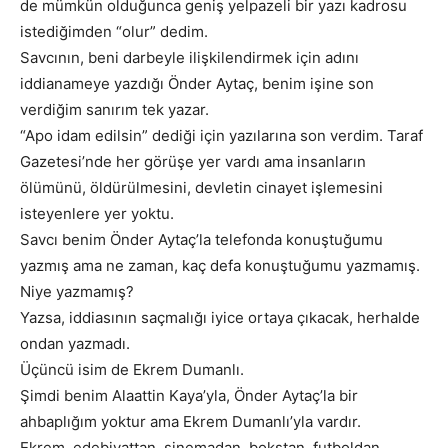
de mümkün olduğunca geniş yelpazeli bir yazı kadrosu
istediğimden “olur” dedim.
Savcının, beni darbeyle ilişkilendirmek için adını
iddianameye yazdığı Önder Aytaç, benim işine son
verdiğim sanırım tek yazar.
“Apo idam edilsin” dediği için yazılarına son verdim. Taraf
Gazetesi’nde her görüşe yer vardı ama insanların
ölümünü, öldürülmesini, devletin cinayet işlemesini
isteyenlere yer yoktu.
Savcı benim Önder Aytaç’la telefonda konuştuğumu
yazmış ama ne zaman, kaç defa konuştuğumu yazmamış.
Niye yazmamış?
Yazsa, iddiasının saçmalığı iyice ortaya çıkacak, herhalde
ondan yazmadı.
Üçüncü isim de Ekrem Dumanlı.
Şimdi benim Alaattin Kaya’yla, Önder Aytaç’la bir
ahbaplığım yoktur ama Ekrem Dumanlı’yla vardır.
Ekrem, edebiyattan, sinemadan, bokstan, futboldan,