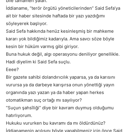
bile tamamen yalan.
İddianame, “terör örgütü yöneticilerinden” Said Sefa’ya
ait bir haber sitesinde haftada bir yazı yazdığımı
söyleyerek başlıyor.
Said Sefa hakkında henüz kesinleşmiş bir mahkeme
kararı yok bildiğimiz kadarıyla. Ama savcı söze böyle
kesin bir hüküm varmış gibi giriyor.
Buna hukuk değil, algı operasyonu deniliyor genellikle.
Hadi diyelim ki Said Sefa suçlu.
Eeee?
Bir gazete sahibi dolandırıcılık yaparsa, ya da karısını
vurursa ya da darbeye karışırsa onun yönettiği yayın
organında yazı yazan ya da haber yapan herkes
otomatikman suç ortağı mı sayılıyor?
“Suçun şahsîliği” diye bir kavram duymuş olduğumu
hatırlıyorum.
Hukuku vururken bu kavramı da mı öldürdünüz?
İddianamenin açılışını böyle yapabilmeniz için önce Said