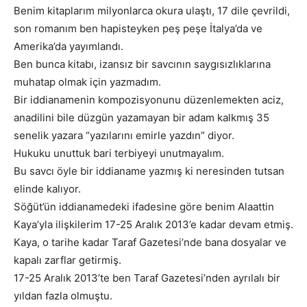
Benim kitaplarım milyonlarca okura ulaştı, 17 dile çevrildi,
son romanım ben hapisteyken peş peşe İtalya’da ve
Amerika’da yayımlandı.
Ben bunca kitabı, izansız bir savcının saygısızlıklarına
muhatap olmak için yazmadım.
Bir iddianamenin kompozisyonunu düzenlemekten aciz,
anadilini bile düzgün yazamayan bir adam kalkmış 35
senelik yazara “yazılarını emirle yazdın” diyor.
Hukuku unuttuk bari terbiyeyi unutmayalım.
Bu savcı öyle bir iddianame yazmış ki neresinden tutsan
elinde kalıyor.
Söğüt’ün iddianamedeki ifadesine göre benim Alaattin
Kaya’yla ilişkilerim 17-25 Aralık 2013’e kadar devam etmiş.
Kaya, o tarihe kadar Taraf Gazetesi’nde bana dosyalar ve
kapalı zarflar getirmiş.
17-25 Aralık 2013’te ben Taraf Gazetesi’nden ayrılalı bir
yıldan fazla olmuştu.