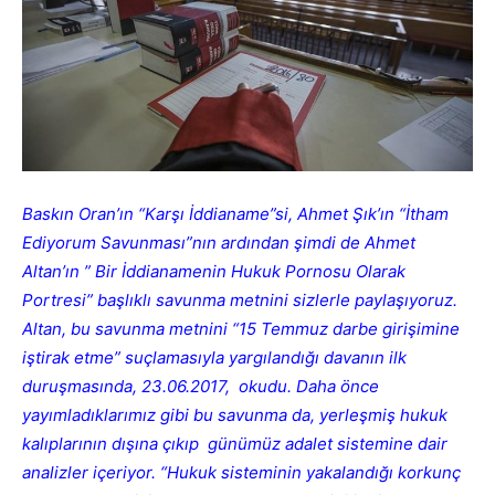
Baskın Oran’ın “Karşı İddianame”si, Ahmet Şık’ın “İtham
Ediyorum Savunması”nın ardından şimdi de Ahmet
Altan’ın ” Bir İddianamenin Hukuk Pornosu Olarak
Portresi” başlıklı savunma metnini sizlerle paylaşıyoruz.
Altan, bu savunma metnini “15 Temmuz darbe girişimine
iştirak etme” suçlamasıyla yargılandığı davanın ilk
duruşmasında, 23.06.2017, okudu. Daha önce
yayımladıklarımız gibi bu savunma da, yerleşmiş hukuk
kalıplarının dışına çıkıp günümüz adalet sistemine dair
analizler içeriyor. “Hukuk sisteminin yakalandığı korkunç