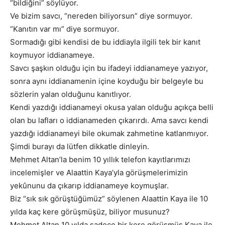
“bildiğini” söylüyor.
Ve bizim savcı, “nereden biliyorsun” diye sormuyor.
“Kanıtın var mı” diye sormuyor.
Sormadığı gibi kendisi de bu iddiayla ilgili tek bir kanıt
koymuyor iddianameye.
Savcı şaşkın olduğu için bu ifadeyi iddianameye yazıyor,
sonra aynı iddianamenin içine koyduğu bir belgeyle bu
sözlerin yalan olduğunu kanıtlıyor.
Kendi yazdığı iddianameyi okusa yalan olduğu açıkça belli
olan bu lafları o iddianameden çıkarırdı. Ama savcı kendi
yazdığı iddianameyi bile okumak zahmetine katlanmıyor.
Şimdi burayı da lütfen dikkatle dinleyin.
Mehmet Altan’la benim 10 yıllık telefon kayıtlarımızı
incelemişler ve Alaattin Kaya’yla görüşmelerimizin
yekûnunu da çıkarıp iddianameye koymuşlar.
Biz “sık sık görüştüğümüz” söylenen Alaattin Kaya ile 10
yılda kaç kere görüşmüşüz, biliyor musunuz?
Mehmet Altan 10 yılda sadece bir kere görüşmüş Kaya ile.