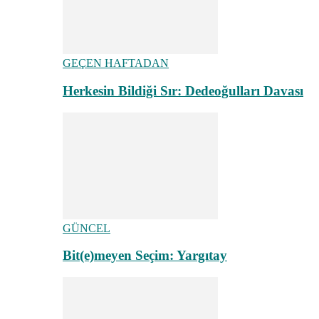
GEÇEN HAFTADAN
Herkesin Bildiği Sır: Dedeoğulları Davası
GÜNCEL
Bit(e)meyen Seçim: Yargıtay