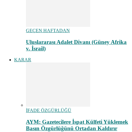
GEÇEN HAFTADAN
Uluslararası Adalet Divanı (Güney Afrika
v. İsrail)
KARAR
İFADE ÖZGÜRLÜĞÜ
AYM: Gazetecilere İspat Külfeti Yüklemek
Basın Özgürlüğünü Ortadan Kaldırır