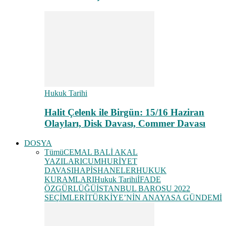
Hukuk Tarihi
Halit Çelenk ile Birgün: 15/16 Haziran
Olayları, Disk Davası, Commer Davası
DOSYA
Tümü
CEMAL BALİ AKAL
YAZILARI
CUMHURİYET
DAVASI
HAPİSHANELER
HUKUK
KURAMLARI
Hukuk Tarihi
İFADE
ÖZGÜRLÜĞÜ
İSTANBUL BAROSU 2022
SEÇİMLERİ
TÜRKİYE’NİN ANAYASA GÜNDEMİ