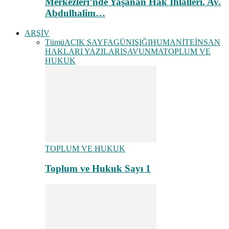
Merkezleri’nde Yaşanan Hak İhlalleri. Av.
Abdulhalim…
ARŞİV
Tümü
AÇIK SAYFA
GÜNIŞIĞI
HUMANİTE
İNSAN
HAKLARI YAZILARI
SAVUNMA
TOPLUM VE
HUKUK
TOPLUM VE HUKUK
Toplum ve Hukuk Sayı 1