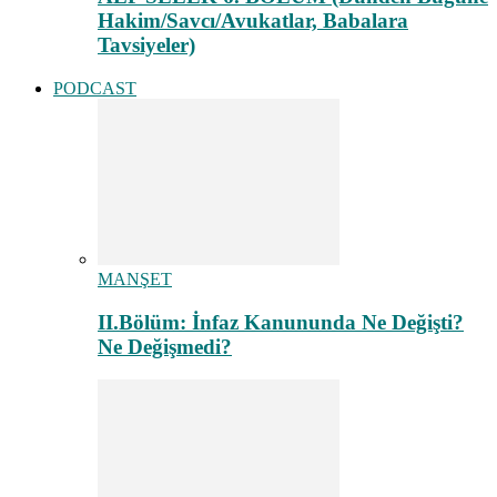
Hakim/Savcı/Avukatlar, Babalara
Tavsiyeler)
PODCAST
MANŞET
II.Bölüm: İnfaz Kanununda Ne Değişti?
Ne Değişmedi?