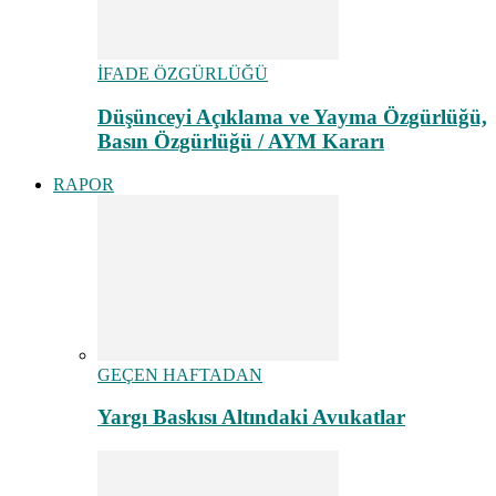
İFADE ÖZGÜRLÜĞÜ
Düşünceyi Açıklama ve Yayma Özgürlüğü,
Basın Özgürlüğü / AYM Kararı
RAPOR
GEÇEN HAFTADAN
Yargı Baskısı Altındaki Avukatlar