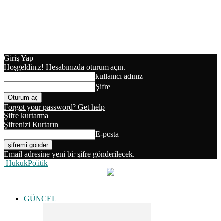
Giriş Yap
Hoşgeldiniz! Hesabınızda oturum açın.
kullanıcı adınız
Şifre
Forgot your password? Get help
Şifre kurtarma
Şifrenizi Kurtarın
E-posta
Email adresine yeni bir şifre gönderilecek.
HukukPolitik
GÜNCEL