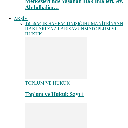
Merkezleri’nde Yaşanan Hak İhlalleri. Av.
Abdulhalim…
ARŞİV
Tümü
AÇIK SAYFA
GÜNIŞIĞI
HUMANİTE
İNSAN
HAKLARI YAZILARI
SAVUNMA
TOPLUM VE
HUKUK
TOPLUM VE HUKUK
Toplum ve Hukuk Sayı 1