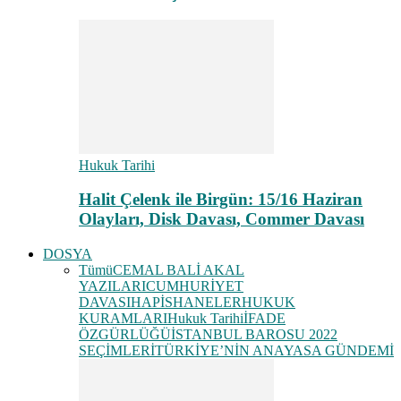
Hukuk Tarihi
Halit Çelenk ile Birgün: 15/16 Haziran
Olayları, Disk Davası, Commer Davası
DOSYA
Tümü
CEMAL BALİ AKAL
YAZILARI
CUMHURİYET
DAVASI
HAPİSHANELER
HUKUK
KURAMLARI
Hukuk Tarihi
İFADE
ÖZGÜRLÜĞÜ
İSTANBUL BAROSU 2022
SEÇİMLERİ
TÜRKİYE’NİN ANAYASA GÜNDEMİ