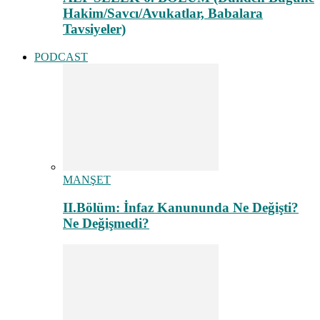
Hakim/Savcı/Avukatlar, Babalara
Tavsiyeler)
PODCAST
MANŞET
II.Bölüm: İnfaz Kanununda Ne Değişti?
Ne Değişmedi?