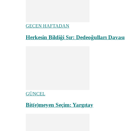
GEÇEN HAFTADAN
Herkesin Bildiği Sır: Dedeoğulları Davası
GÜNCEL
Bit(e)meyen Seçim: Yargıtay