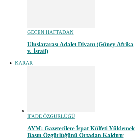
GEÇEN HAFTADAN
Uluslararası Adalet Divanı (Güney Afrika
v. İsrail)
KARAR
İFADE ÖZGÜRLÜĞÜ
AYM: Gazetecilere İspat Külfeti Yüklemek
Basın Özgürlüğünü Ortadan Kaldırır