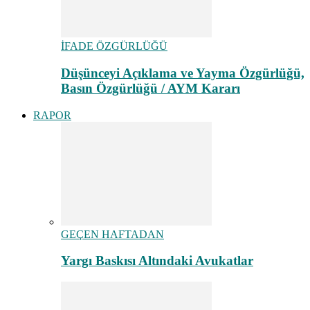
İFADE ÖZGÜRLÜĞÜ
Düşünceyi Açıklama ve Yayma Özgürlüğü,
Basın Özgürlüğü / AYM Kararı
RAPOR
GEÇEN HAFTADAN
Yargı Baskısı Altındaki Avukatlar