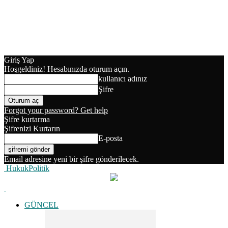
Giriş Yap
Hoşgeldiniz! Hesabınızda oturum açın.
kullanıcı adınız
Şifre
Forgot your password? Get help
Şifre kurtarma
Şifrenizi Kurtarın
E-posta
Email adresine yeni bir şifre gönderilecek.
HukukPolitik
GÜNCEL