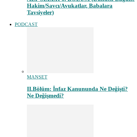
Hakim/Savcı/Avukatlar, Babalara
Tavsiyeler)
PODCAST
MANŞET
II.Bölüm: İnfaz Kanununda Ne Değişti?
Ne Değişmedi?