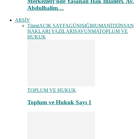
Merkezleri’nde Yaşanan Hak İhlalleri. Av.
Abdulhalim…
ARŞİV
Tümü
AÇIK SAYFA
GÜNIŞIĞI
HUMANİTE
İNSAN
HAKLARI YAZILARI
SAVUNMA
TOPLUM VE
HUKUK
TOPLUM VE HUKUK
Toplum ve Hukuk Sayı 1