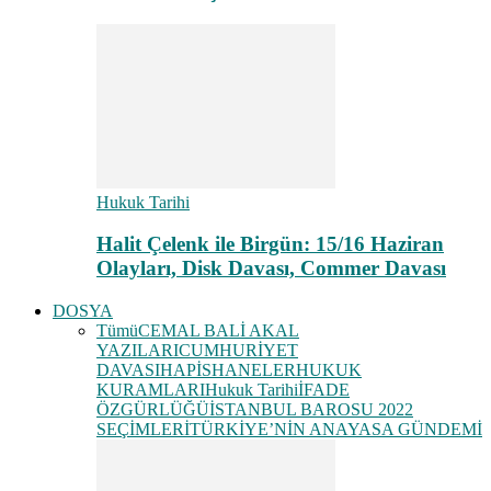
Hukuk Tarihi
Halit Çelenk ile Birgün: 15/16 Haziran
Olayları, Disk Davası, Commer Davası
DOSYA
Tümü
CEMAL BALİ AKAL
YAZILARI
CUMHURİYET
DAVASI
HAPİSHANELER
HUKUK
KURAMLARI
Hukuk Tarihi
İFADE
ÖZGÜRLÜĞÜ
İSTANBUL BAROSU 2022
SEÇİMLERİ
TÜRKİYE’NİN ANAYASA GÜNDEMİ