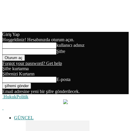
Giriş Yap
Hoşgeldiniz! Hesabınızda oturum açın.
kullanıcı adınız
Şifre
Forgot your password? Get help
Şifre kurtarma
Şifrenizi Kurtarın
E-posta
Email adresine yeni bir şifre gönderilecek.
HukukPolitik
GÜNCEL