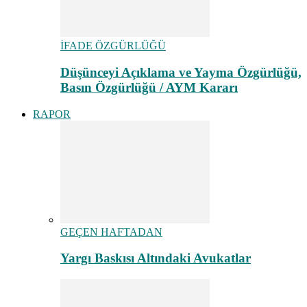
İFADE ÖZGÜRLÜĞÜ
Düşünceyi Açıklama ve Yayma Özgürlüğü,
Basın Özgürlüğü / AYM Kararı
RAPOR
GEÇEN HAFTADAN
Yargı Baskısı Altındaki Avukatlar