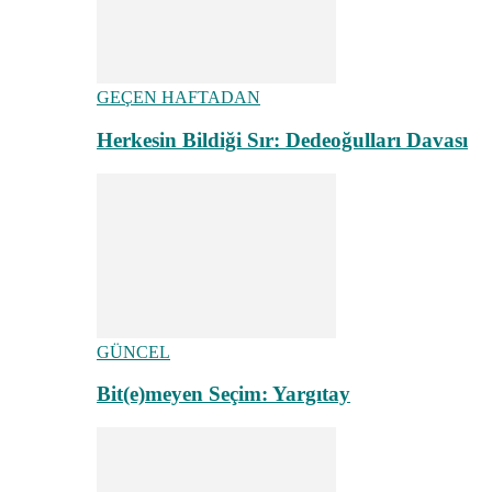
GEÇEN HAFTADAN
Herkesin Bildiği Sır: Dedeoğulları Davası
GÜNCEL
Bit(e)meyen Seçim: Yargıtay