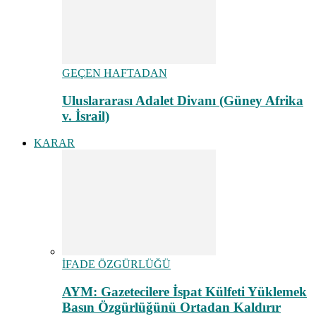
GEÇEN HAFTADAN
Uluslararası Adalet Divanı (Güney Afrika
v. İsrail)
KARAR
İFADE ÖZGÜRLÜĞÜ
AYM: Gazetecilere İspat Külfeti Yüklemek
Basın Özgürlüğünü Ortadan Kaldırır