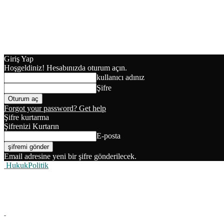
Giriş Yap
Hoşgeldiniz! Hesabınızda oturum açın.
kullanıcı adınız
Şifre
Forgot your password? Get help
Şifre kurtarma
Şifrenizi Kurtarın
E-posta
Email adresine yeni bir şifre gönderilecek.
HukukPolitik