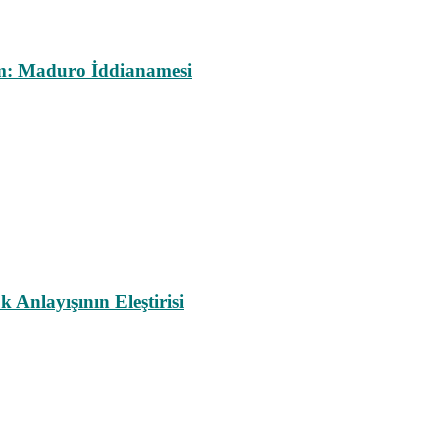
m: Maduro İddianamesi
nlayışının Eleştirisi