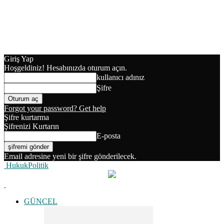
Giriş Yap
Hoşgeldiniz! Hesabınızda oturum açın.
kullanıcı adınız
Şifre
Forgot your password? Get help
Şifre kurtarma
Şifrenizi Kurtarın
E-posta
Email adresine yeni bir şifre gönderilecek.
HukukPolitik
GÜNCEL