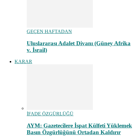
GEÇEN HAFTADAN
Uluslararası Adalet Divanı (Güney Afrika
v. İsrail)
KARAR
İFADE ÖZGÜRLÜĞÜ
AYM: Gazetecilere İspat Külfeti Yüklemek
Basın Özgürlüğünü Ortadan Kaldırır