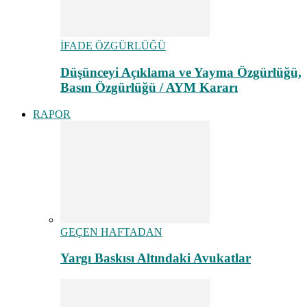
İFADE ÖZGÜRLÜĞÜ
Düşünceyi Açıklama ve Yayma Özgürlüğü,
Basın Özgürlüğü / AYM Kararı
RAPOR
GEÇEN HAFTADAN
Yargı Baskısı Altındaki Avukatlar