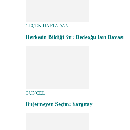
GEÇEN HAFTADAN
Herkesin Bildiği Sır: Dedeoğulları Davası
GÜNCEL
Bit(e)meyen Seçim: Yargıtay