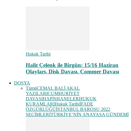
Hukuk Tarihi
Halit Çelenk ile Birgün: 15/16 Haziran
Olayları, Disk Davası, Commer Davası
DOSYA
Tümü
CEMAL BALİ AKAL
YAZILARI
CUMHURİYET
DAVASI
HAPİSHANELER
HUKUK
KURAMLARI
Hukuk Tarihi
İFADE
ÖZGÜRLÜĞÜ
İSTANBUL BAROSU 2022
SEÇİMLERİ
TÜRKİYE’NİN ANAYASA GÜNDEMİ