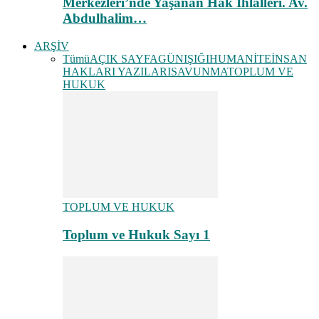
Merkezleri’nde Yaşanan Hak İhlalleri. Av.
Abdulhalim…
ARŞİV
Tümü
AÇIK SAYFA
GÜNIŞIĞI
HUMANİTE
İNSAN
HAKLARI YAZILARI
SAVUNMA
TOPLUM VE
HUKUK
TOPLUM VE HUKUK
Toplum ve Hukuk Sayı 1