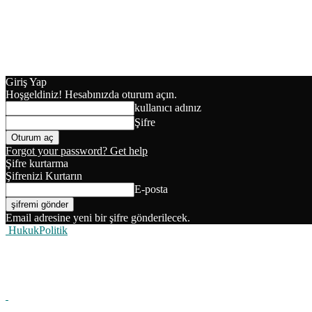
Giriş Yap
Hoşgeldiniz! Hesabınızda oturum açın.
kullanıcı adınız
Şifre
Forgot your password? Get help
Şifre kurtarma
Şifrenizi Kurtarın
E-posta
Email adresine yeni bir şifre gönderilecek.
HukukPolitik