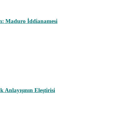
m: Maduro İddianamesi
nlayışının Eleştirisi