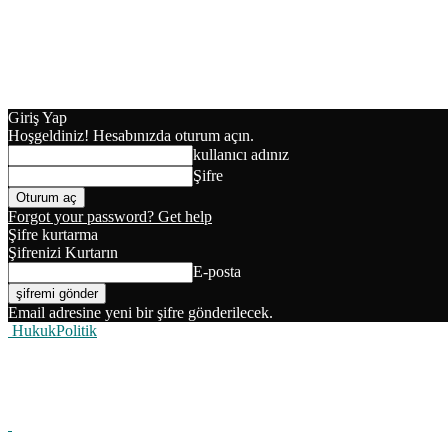
Giriş Yap
Hoşgeldiniz! Hesabınızda oturum açın.
kullanıcı adınız
Şifre
Forgot your password? Get help
Şifre kurtarma
Şifrenizi Kurtarın
E-posta
Email adresine yeni bir şifre gönderilecek.
HukukPolitik