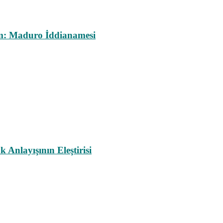
m: Maduro İddianamesi
nlayışının Eleştirisi