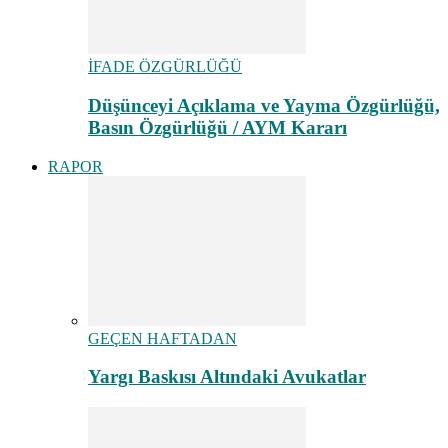
İFADE ÖZGÜRLÜĞÜ
Düşünceyi Açıklama ve Yayma Özgürlüğü,
Basın Özgürlüğü / AYM Kararı
RAPOR
GEÇEN HAFTADAN
Yargı Baskısı Altındaki Avukatlar