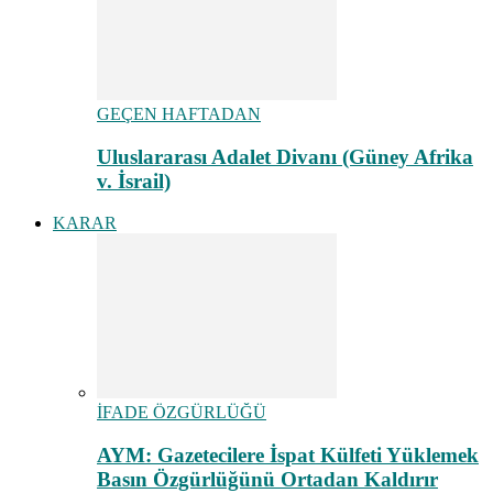
GEÇEN HAFTADAN
Uluslararası Adalet Divanı (Güney Afrika
v. İsrail)
KARAR
İFADE ÖZGÜRLÜĞÜ
AYM: Gazetecilere İspat Külfeti Yüklemek
Basın Özgürlüğünü Ortadan Kaldırır