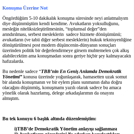
Konuşma Üzerine Not
Öngördüğüm 5-10 dakikalık konuşma süresinde neyi anlatmalıyım
diye düşünmüştüm kendi kendime. Avukatların yoksulluğunu,
mesleğin niteliksizleştirilmesinin, “toplumsal değer”den
arındırılması, serbest mesleklerin sadece hizmete dönüşümünü;
avukatların (ve tabii diğer serbest mesleklerin) hukuk teknisyenliğine
dönüştürülmesi post modern düşüncenin-dünyanın sonuçları
üzerinden politik bir değerlendirmeye girsem muhtemelen çok alkış
alabilecektim ama konuşmadan sonra geriye hiçbir şey kalmayacaktı
hafızalarda.
Bu nedenle sadece “
TBB’nin En Geniş Anlamda Demokratik
Yönetimi”
konusu üzerinde yoğunlaşarak, hamasetten uzak somut
bir alanda konuşmanın ve bir eylem planı sunmanın daha doğru
olacağını düşünmüş, konuşmamı yazılı olarak sadece bu amaca
yönelik olarak hazırlamış, delege arkadaşlarımın da onayını
almıştım.
Bu tek konuyu 6 başlık altında düzenlemiştim:
i)TBB’de Demokratik Yönetim anlayışı sağlanması