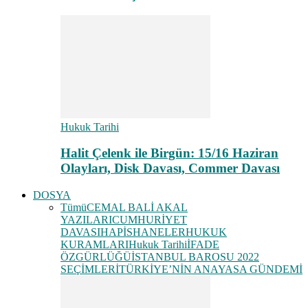
Hukuk Tarihi
Halit Çelenk ile Birgün: 15/16 Haziran
Olayları, Disk Davası, Commer Davası
DOSYA
Tümü
CEMAL BALİ AKAL
YAZILARI
CUMHURİYET
DAVASI
HAPİSHANELER
HUKUK
KURAMLARI
Hukuk Tarihi
İFADE
ÖZGÜRLÜĞÜ
İSTANBUL BAROSU 2022
SEÇİMLERİ
TÜRKİYE’NİN ANAYASA GÜNDEMİ