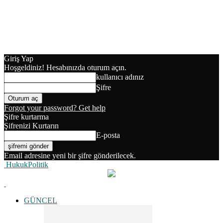
Giriş Yap
Hoşgeldiniz! Hesabınızda oturum açın.
kullanıcı adınız
Şifre
Forgot your password? Get help
Şifre kurtarma
Şifrenizi Kurtarın
E-posta
Email adresine yeni bir şifre gönderilecek.
HukukPolitik
GÜNCEL