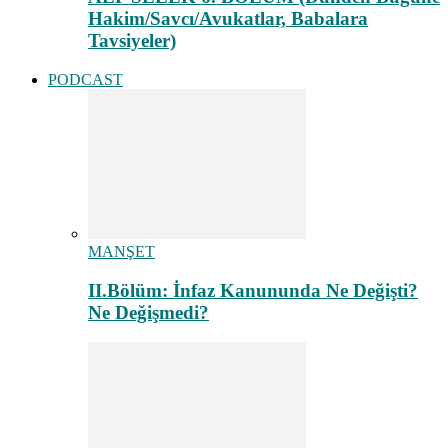
Hakim/Savcı/Avukatlar, Babalara
Tavsiyeler)
PODCAST
MANŞET
II.Bölüm: İnfaz Kanununda Ne Değişti?
Ne Değişmedi?