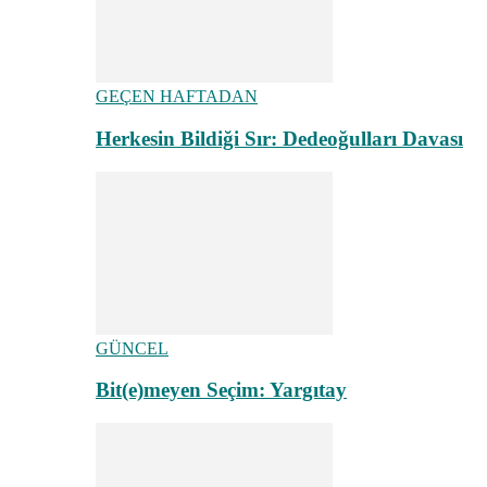
GEÇEN HAFTADAN
Herkesin Bildiği Sır: Dedeoğulları Davası
GÜNCEL
Bit(e)meyen Seçim: Yargıtay