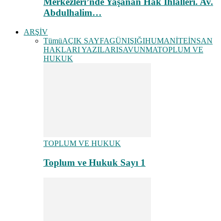
Merkezleri’nde Yaşanan Hak İhlalleri. Av.
Abdulhalim…
ARŞİV
Tümü
AÇIK SAYFA
GÜNIŞIĞI
HUMANİTE
İNSAN
HAKLARI YAZILARI
SAVUNMA
TOPLUM VE
HUKUK
TOPLUM VE HUKUK
Toplum ve Hukuk Sayı 1