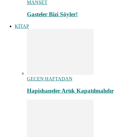
MANŞET
Gasteler Bizi Söyler!
KİTAP
GEÇEN HAFTADAN
Hapishaneler Artık Kapatılmalıdır