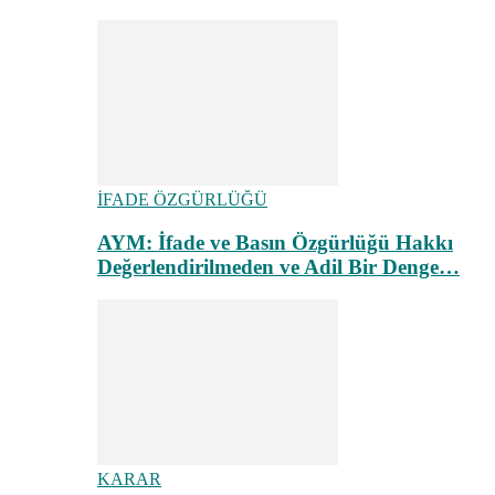
İFADE ÖZGÜRLÜĞÜ
AYM: İfade ve Basın Özgürlüğü Hakkı
Değerlendirilmeden ve Adil Bir Denge…
KARAR