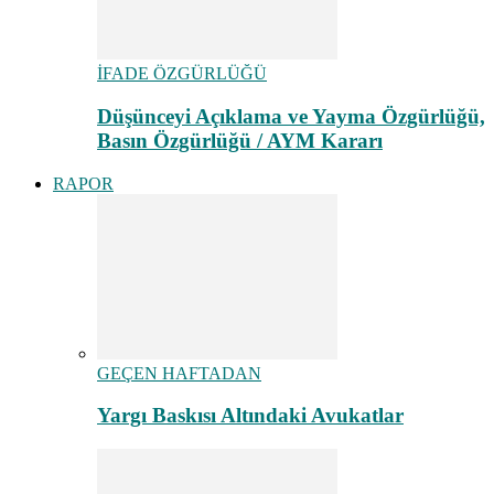
İFADE ÖZGÜRLÜĞÜ
Düşünceyi Açıklama ve Yayma Özgürlüğü,
Basın Özgürlüğü / AYM Kararı
RAPOR
GEÇEN HAFTADAN
Yargı Baskısı Altındaki Avukatlar