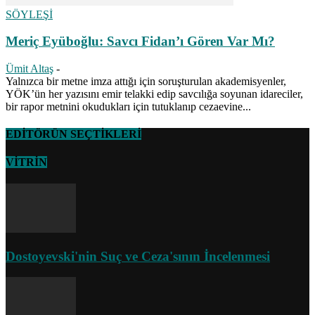
SÖYLEŞİ
Meriç Eyüboğlu: Savcı Fidan’ı Gören Var Mı?
Ümit Altaş
-
Yalnızca bir metne imza attığı için soruşturulan akademisyenler,
YÖK’ün her yazısını emir telakki edip savcılığa soyunan idareciler,
bir rapor metnini okudukları için tutuklanıp cezaevine...
EDİTÖRÜN SEÇTİKLERİ
VİTRİN
Dostoyevski'nin Suç ve Ceza'sının İncelenmesi