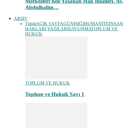
Merkezleri’nde Yaşanan Hak İhlalleri. Av.
Abdulhalim…
ARŞİV
Tümü
AÇIK SAYFA
GÜNIŞIĞI
HUMANİTE
İNSAN
HAKLARI YAZILARI
SAVUNMA
TOPLUM VE
HUKUK
TOPLUM VE HUKUK
Toplum ve Hukuk Sayı 1