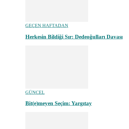
GEÇEN HAFTADAN
Herkesin Bildiği Sır: Dedeoğulları Davası
GÜNCEL
Bit(e)meyen Seçim: Yargıtay