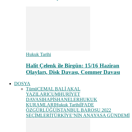
Hukuk Tarihi
Halit Çelenk ile Birgün: 15/16 Haziran
Olayları, Disk Davası, Commer Davası
DOSYA
Tümü
CEMAL BALİ AKAL
YAZILARI
CUMHURİYET
DAVASI
HAPİSHANELER
HUKUK
KURAMLARI
Hukuk Tarihi
İFADE
ÖZGÜRLÜĞÜ
İSTANBUL BAROSU 2022
SEÇİMLERİ
TÜRKİYE’NİN ANAYASA GÜNDEMİ