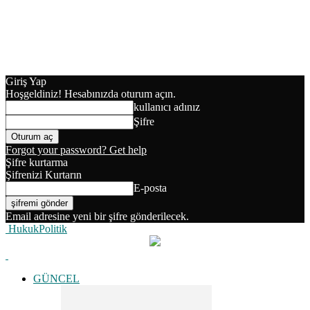
Giriş Yap
Hoşgeldiniz! Hesabınızda oturum açın.
kullanıcı adınız
Şifre
Forgot your password? Get help
Şifre kurtarma
Şifrenizi Kurtarın
E-posta
Email adresine yeni bir şifre gönderilecek.
HukukPolitik
GÜNCEL