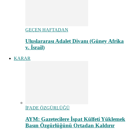
GEÇEN HAFTADAN
Uluslararası Adalet Divanı (Güney Afrika
v. İsrail)
KARAR
İFADE ÖZGÜRLÜĞÜ
AYM: Gazetecilere İspat Külfeti Yüklemek
Basın Özgürlüğünü Ortadan Kaldırır