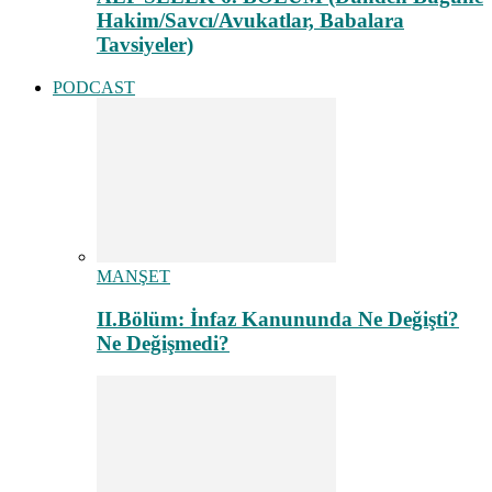
Hakim/Savcı/Avukatlar, Babalara
Tavsiyeler)
PODCAST
MANŞET
II.Bölüm: İnfaz Kanununda Ne Değişti?
Ne Değişmedi?