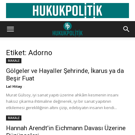
Etiket: Adorno
MAKALE
Gölgeler ve Hayaller Şehrinde, İkarus ya da
Beşir Fuat
Lal Hitay
-
Murat Gülsoy, iyi sanat yapıtı üzerine ahkâm kesmenin insanı
haksız çıkarma ihtimaline değinerek, iyi bir sanat yapıtının
etkilemesi gerekliliğinin altını çizip, edebiyatın insanın kendi...
MAKALE
Hannah Arendt'in Eichmann Davası Üzerine