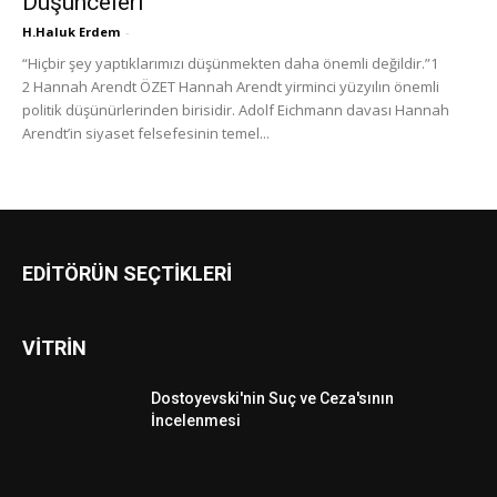
Düşünceleri
H.Haluk Erdem
-
“Hiçbir şey yaptıklarımızı düşünmekten daha önemli değildir.”1
2 Hannah Arendt ÖZET Hannah Arendt yirminci yüzyılın önemli
politik düşünürlerinden birisidir. Adolf Eichmann davası Hannah
Arendt’in siyaset felsefesinin temel...
EDİTÖRÜN SEÇTİKLERİ
VİTRİN
Dostoyevski'nin Suç ve Ceza'sının
İncelenmesi