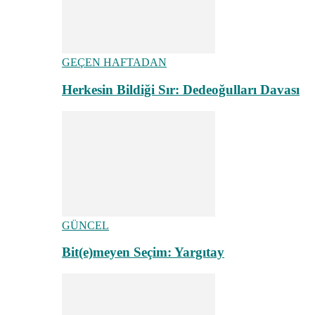
GEÇEN HAFTADAN
Herkesin Bildiği Sır: Dedeoğulları Davası
GÜNCEL
Bit(e)meyen Seçim: Yargıtay