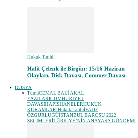
Hukuk Tarihi
Halit Çelenk ile Birgün: 15/16 Haziran
Olayları, Disk Davası, Commer Davası
DOSYA
Tümü
CEMAL BALİ AKAL
YAZILARI
CUMHURİYET
DAVASI
HAPİSHANELER
HUKUK
KURAMLARI
Hukuk Tarihi
İFADE
ÖZGÜRLÜĞÜ
İSTANBUL BAROSU 2022
SEÇİMLERİ
TÜRKİYE’NİN ANAYASA GÜNDEMİ