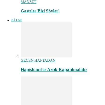
MANŞET
Gasteler Bizi Söyler!
KİTAP
GEÇEN HAFTADAN
Hapishaneler Artık Kapatılmalıdır