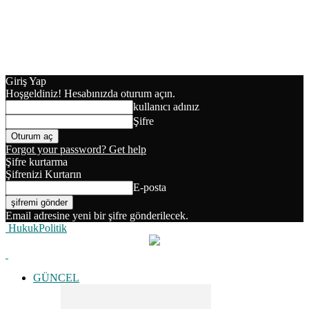
Giriş Yap
Hoşgeldiniz! Hesabınızda oturum açın.
kullanıcı adınız
Şifre
Forgot your password? Get help
Şifre kurtarma
Şifrenizi Kurtarın
E-posta
Email adresine yeni bir şifre gönderilecek.
HukukPolitik
GÜNCEL