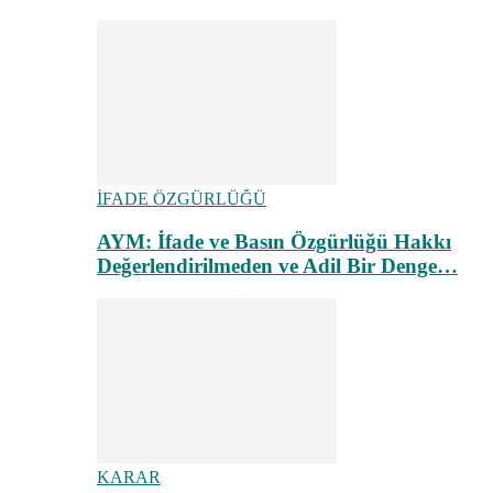
İFADE ÖZGÜRLÜĞÜ
AYM: İfade ve Basın Özgürlüğü Hakkı
Değerlendirilmeden ve Adil Bir Denge…
KARAR