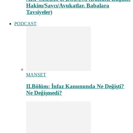
Hakim/Savcı/Avukatlar, Babalara
Tavsiyeler)
PODCAST
MANŞET
II.Bölüm: İnfaz Kanununda Ne Değişti?
Ne Değişmedi?