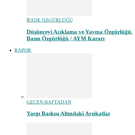
İFADE ÖZGÜRLÜĞÜ
Düşünceyi Açıklama ve Yayma Özgürlüğü,
Basın Özgürlüğü / AYM Kararı
RAPOR
GEÇEN HAFTADAN
Yargı Baskısı Altındaki Avukatlar