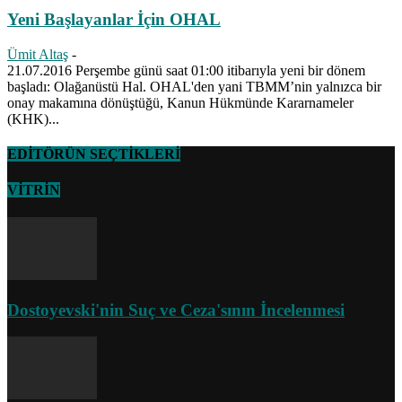
Yeni Başlayanlar İçin OHAL
Ümit Altaş
-
21.07.2016 Perşembe günü saat 01:00 itibarıyla yeni bir dönem
başladı: Olağanüstü Hal. OHAL'den yani TBMM’nin yalnızca bir
onay makamına dönüştüğü, Kanun Hükmünde Kararnameler
(KHK)...
EDİTÖRÜN SEÇTİKLERİ
VİTRİN
Dostoyevski'nin Suç ve Ceza'sının İncelenmesi