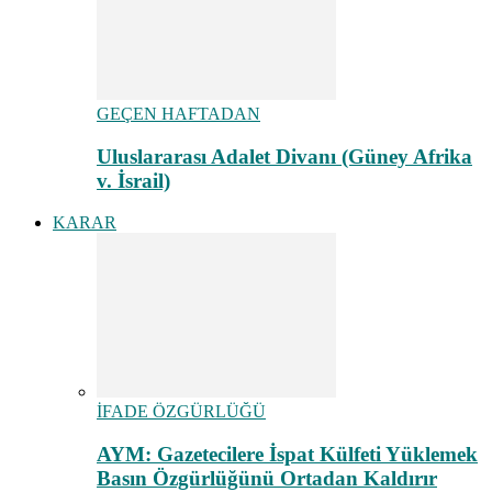
GEÇEN HAFTADAN
Uluslararası Adalet Divanı (Güney Afrika
v. İsrail)
KARAR
İFADE ÖZGÜRLÜĞÜ
AYM: Gazetecilere İspat Külfeti Yüklemek
Basın Özgürlüğünü Ortadan Kaldırır