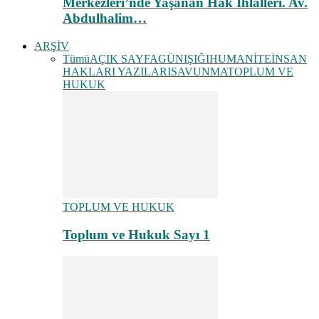
Merkezleri’nde Yaşanan Hak İhlalleri. Av.
Abdulhalim…
ARŞİV
Tümü
AÇIK SAYFA
GÜNIŞIĞI
HUMANİTE
İNSAN
HAKLARI YAZILARI
SAVUNMA
TOPLUM VE
HUKUK
TOPLUM VE HUKUK
Toplum ve Hukuk Sayı 1