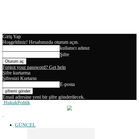
Giriş Yap
Hoşgeldiniz! Hesabınızda oturum açın.
kullanıcı adınız
Şifre
Forgot your password? Get help
Şifre kurtarma
Şifrenizi Kurtarın
E-posta
Email adresine yeni bir şifre gönderilecek.
HukukPolitik
GÜNCEL