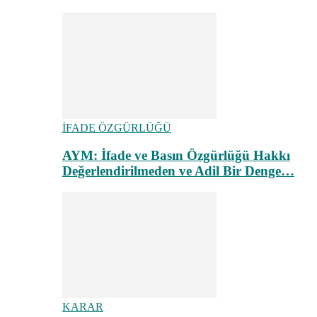
İFADE ÖZGÜRLÜĞÜ
AYM: İfade ve Basın Özgürlüğü Hakkı
Değerlendirilmeden ve Adil Bir Denge…
KARAR