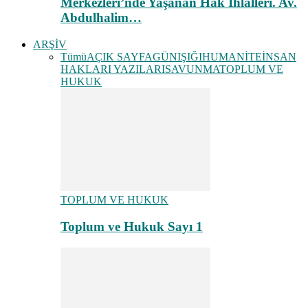
Merkezleri’nde Yaşanan Hak İhlalleri. Av.
Abdulhalim…
ARŞİV
Tümü
AÇIK SAYFA
GÜNIŞIĞI
HUMANİTE
İNSAN
HAKLARI YAZILARI
SAVUNMA
TOPLUM VE
HUKUK
TOPLUM VE HUKUK
Toplum ve Hukuk Sayı 1