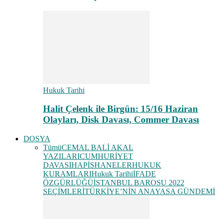
Hukuk Tarihi
Halit Çelenk ile Birgün: 15/16 Haziran
Olayları, Disk Davası, Commer Davası
DOSYA
Tümü
CEMAL BALİ AKAL
YAZILARI
CUMHURİYET
DAVASI
HAPİSHANELER
HUKUK
KURAMLARI
Hukuk Tarihi
İFADE
ÖZGÜRLÜĞÜ
İSTANBUL BAROSU 2022
SEÇİMLERİ
TÜRKİYE’NİN ANAYASA GÜNDEMİ