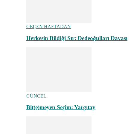
GEÇEN HAFTADAN
Herkesin Bildiği Sır: Dedeoğulları Davası
GÜNCEL
Bit(e)meyen Seçim: Yargıtay