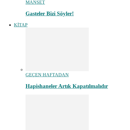
MANŞET
Gasteler Bizi Söyler!
KİTAP
GEÇEN HAFTADAN
Hapishaneler Artık Kapatılmalıdır