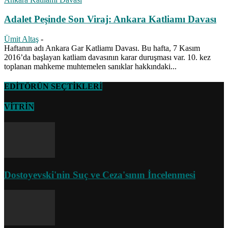
Adalet Peşinde Son Viraj: Ankara Katliamı Davası
Ümit Altaş
-
Haftanın adı Ankara Gar Katliamı Davası. Bu hafta, 7 Kasım
2016’da başlayan katliam davasının karar duruşması var. 10. kez
toplanan mahkeme muhtemelen sanıklar hakkındaki...
EDİTÖRÜN SEÇTİKLERİ
VİTRİN
Dostoyevski'nin Suç ve Ceza'sının İncelenmesi