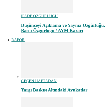
İFADE ÖZGÜRLÜĞÜ
Düşünceyi Açıklama ve Yayma Özgürlüğü,
Basın Özgürlüğü / AYM Kararı
RAPOR
GEÇEN HAFTADAN
Yargı Baskısı Altındaki Avukatlar