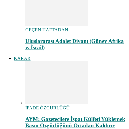
GEÇEN HAFTADAN
Uluslararası Adalet Divanı (Güney Afrika
v. İsrail)
KARAR
İFADE ÖZGÜRLÜĞÜ
AYM: Gazetecilere İspat Külfeti Yüklemek
Basın Özgürlüğünü Ortadan Kaldırır