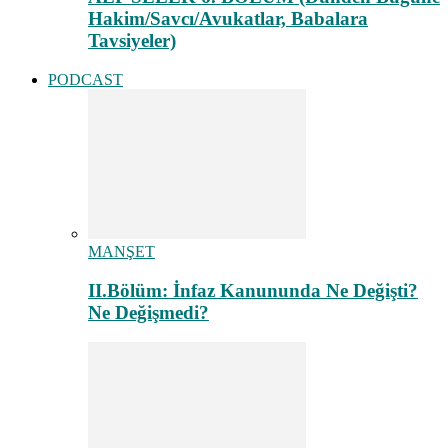
Hakim/Savcı/Avukatlar, Babalara
Tavsiyeler)
PODCAST
MANŞET
II.Bölüm: İnfaz Kanununda Ne Değişti?
Ne Değişmedi?