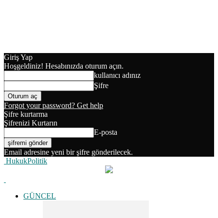
Giriş Yap
Hoşgeldiniz! Hesabınızda oturum açın.
kullanıcı adınız
Şifre
Forgot your password? Get help
Şifre kurtarma
Şifrenizi Kurtarın
E-posta
Email adresine yeni bir şifre gönderilecek.
HukukPolitik
GÜNCEL