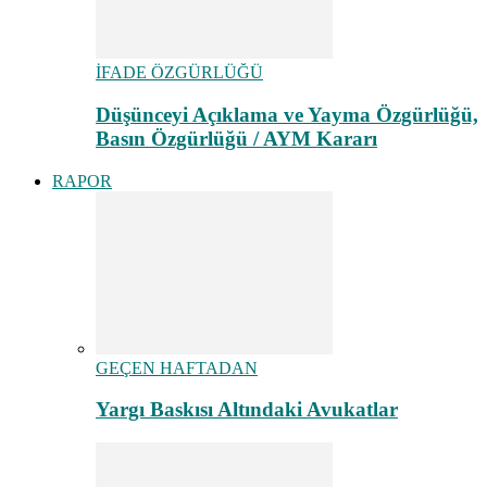
İFADE ÖZGÜRLÜĞÜ
Düşünceyi Açıklama ve Yayma Özgürlüğü,
Basın Özgürlüğü / AYM Kararı
RAPOR
GEÇEN HAFTADAN
Yargı Baskısı Altındaki Avukatlar