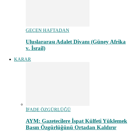
GEÇEN HAFTADAN
Uluslararası Adalet Divanı (Güney Afrika
v. İsrail)
KARAR
İFADE ÖZGÜRLÜĞÜ
AYM: Gazetecilere İspat Külfeti Yüklemek
Basın Özgürlüğünü Ortadan Kaldırır