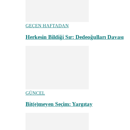
GEÇEN HAFTADAN
Herkesin Bildiği Sır: Dedeoğulları Davası
GÜNCEL
Bit(e)meyen Seçim: Yargıtay