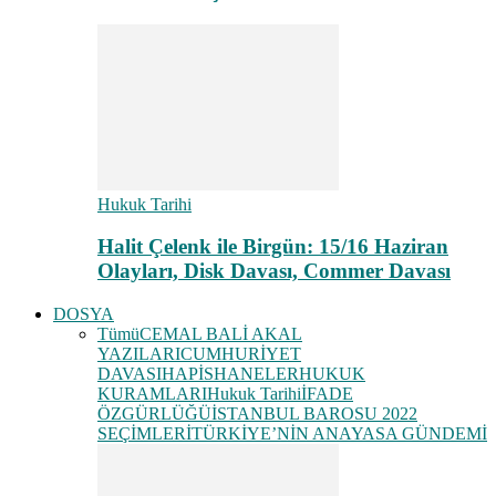
Hukuk Tarihi
Halit Çelenk ile Birgün: 15/16 Haziran
Olayları, Disk Davası, Commer Davası
DOSYA
Tümü
CEMAL BALİ AKAL
YAZILARI
CUMHURİYET
DAVASI
HAPİSHANELER
HUKUK
KURAMLARI
Hukuk Tarihi
İFADE
ÖZGÜRLÜĞÜ
İSTANBUL BAROSU 2022
SEÇİMLERİ
TÜRKİYE’NİN ANAYASA GÜNDEMİ