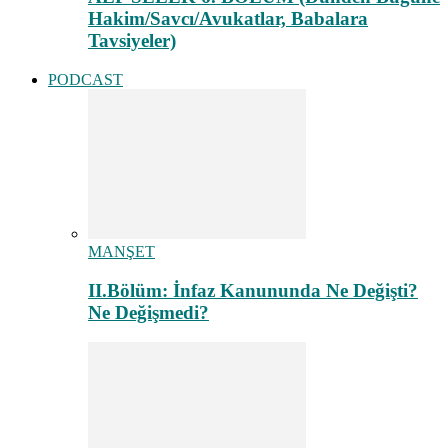
Hakim/Savcı/Avukatlar, Babalara
Tavsiyeler)
PODCAST
MANŞET
II.Bölüm: İnfaz Kanununda Ne Değişti?
Ne Değişmedi?