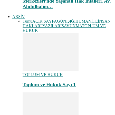
Merkezleri’nde Yaşanan Hak İhlalleri. Av.
Abdulhalim…
ARŞİV
Tümü
AÇIK SAYFA
GÜNIŞIĞI
HUMANİTE
İNSAN
HAKLARI YAZILARI
SAVUNMA
TOPLUM VE
HUKUK
TOPLUM VE HUKUK
Toplum ve Hukuk Sayı 1