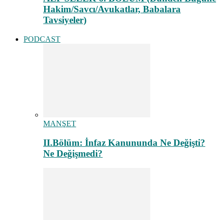
Hakim/Savcı/Avukatlar, Babalara
Tavsiyeler)
PODCAST
MANŞET
II.Bölüm: İnfaz Kanununda Ne Değişti?
Ne Değişmedi?