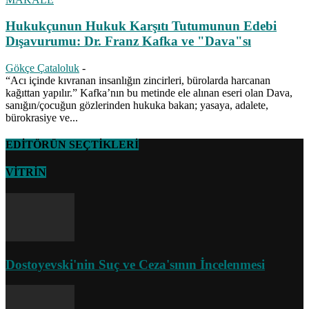
Hukukçunun Hukuk Karşıtı Tutumunun Edebi
Dışavurumu: Dr. Franz Kafka ve "Dava"sı
Gökçe Çataloluk
-
“Acı içinde kıvranan insanlığın zincirleri, bürolarda harcanan
kağıttan yapılır.” Kafka’nın bu metinde ele alınan eseri olan Dava,
sanığın/çocuğun gözlerinden hukuka bakan; yasaya, adalete,
bürokrasiye ve...
EDİTÖRÜN SEÇTİKLERİ
VİTRİN
Dostoyevski'nin Suç ve Ceza'sının İncelenmesi