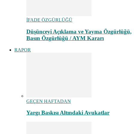
İFADE ÖZGÜRLÜĞÜ
Düşünceyi Açıklama ve Yayma Özgürlüğü,
Basın Özgürlüğü / AYM Kararı
RAPOR
GEÇEN HAFTADAN
Yargı Baskısı Altındaki Avukatlar