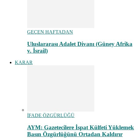
GEÇEN HAFTADAN
Uluslararası Adalet Divanı (Güney Afrika
v. İsrail)
KARAR
İFADE ÖZGÜRLÜĞÜ
AYM: Gazetecilere İspat Külfeti Yüklemek
Basın Özgürlüğünü Ortadan Kaldırır