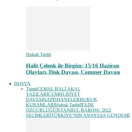
Hukuk Tarihi
Halit Çelenk ile Birgün: 15/16 Haziran
Olayları, Disk Davası, Commer Davası
DOSYA
Tümü
CEMAL BALİ AKAL
YAZILARI
CUMHURİYET
DAVASI
HAPİSHANELER
HUKUK
KURAMLARI
Hukuk Tarihi
İFADE
ÖZGÜRLÜĞÜ
İSTANBUL BAROSU 2022
SEÇİMLERİ
TÜRKİYE’NİN ANAYASA GÜNDEMİ