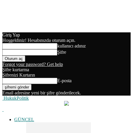
Giriş Yap
Hoşgeldiniz! Hesabınızda oturum açın.
kullanıcı adınız
Şifre
Forgot your password? Get help
Şifre kurtarma
Şifrenizi Kurtarın
E-posta
Email adresine yeni bir şifre gönderilecek.
HukukPolitik
GÜNCEL