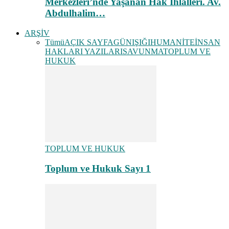
Merkezleri’nde Yaşanan Hak İhlalleri. Av.
Abdulhalim…
ARŞİV
Tümü
AÇIK SAYFA
GÜNIŞIĞI
HUMANİTE
İNSAN
HAKLARI YAZILARI
SAVUNMA
TOPLUM VE
HUKUK
TOPLUM VE HUKUK
Toplum ve Hukuk Sayı 1