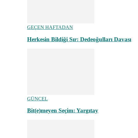
GEÇEN HAFTADAN
Herkesin Bildiği Sır: Dedeoğulları Davası
GÜNCEL
Bit(e)meyen Seçim: Yargıtay