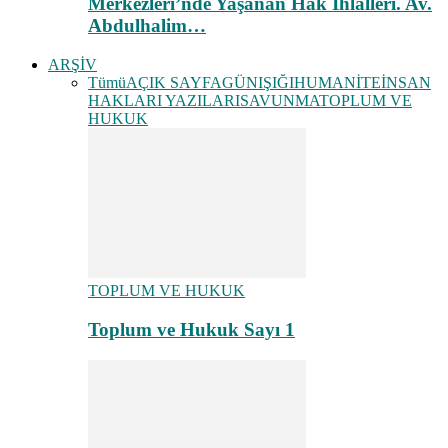
Merkezleri’nde Yaşanan Hak İhlalleri. Av.
Abdulhalim…
ARŞİV
Tümü
AÇIK SAYFA
GÜNIŞIĞI
HUMANİTE
İNSAN
HAKLARI YAZILARI
SAVUNMA
TOPLUM VE
HUKUK
TOPLUM VE HUKUK
Toplum ve Hukuk Sayı 1