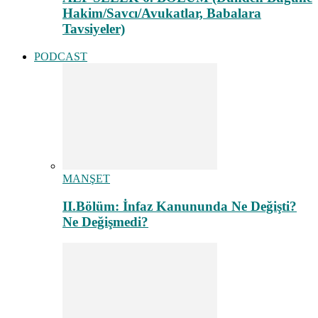
Hakim/Savcı/Avukatlar, Babalara
Tavsiyeler)
PODCAST
MANŞET
II.Bölüm: İnfaz Kanununda Ne Değişti?
Ne Değişmedi?