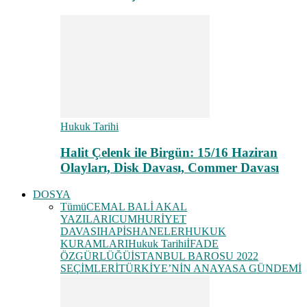
Hukuk Tarihi
Halit Çelenk ile Birgün: 15/16 Haziran
Olayları, Disk Davası, Commer Davası
DOSYA
Tümü
CEMAL BALİ AKAL
YAZILARI
CUMHURİYET
DAVASI
HAPİSHANELER
HUKUK
KURAMLARI
Hukuk Tarihi
İFADE
ÖZGÜRLÜĞÜ
İSTANBUL BAROSU 2022
SEÇİMLERİ
TÜRKİYE’NİN ANAYASA GÜNDEMİ