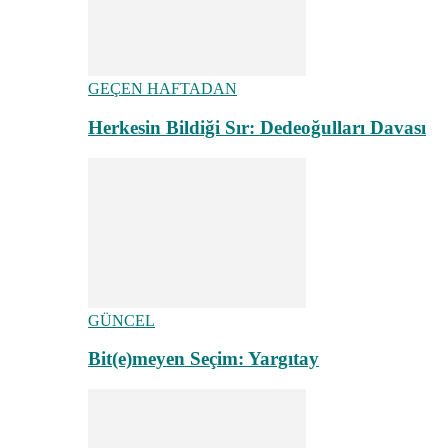
GEÇEN HAFTADAN
Herkesin Bildiği Sır: Dedeoğulları Davası
GÜNCEL
Bit(e)meyen Seçim: Yargıtay