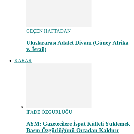
GEÇEN HAFTADAN
Uluslararası Adalet Divanı (Güney Afrika
v. İsrail)
KARAR
İFADE ÖZGÜRLÜĞÜ
AYM: Gazetecilere İspat Külfeti Yüklemek
Basın Özgürlüğünü Ortadan Kaldırır