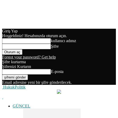
Giriş Yap
Hoşgeldiniz! Hesabınızda oturum açın.
kullanıcı adınız
Şifre
Forgot your password? Get help
Şifre kurtarma
Şifrenizi Kurtarın
E-posta
Email adresine yeni bir şifre gönderilecek.
HukukPolitik
GÜNCEL