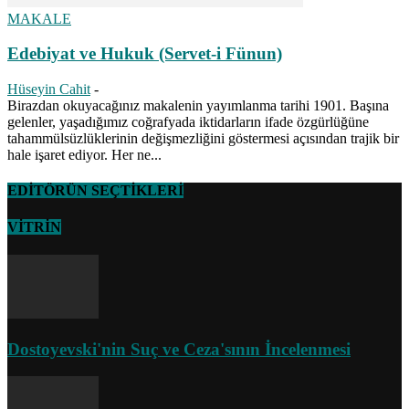
MAKALE
Edebiyat ve Hukuk (Servet-i Fünun)
Hüseyin Cahit
-
Birazdan okuyacağınız makalenin yayımlanma tarihi 1901. Başına
gelenler, yaşadığımız coğrafyada iktidarların ifade özgürlüğüne
tahammülsüzlüklerinin değişmezliğini göstermesi açısından trajik bir
hale işaret ediyor. Her ne...
EDİTÖRÜN SEÇTİKLERİ
VİTRİN
Dostoyevski'nin Suç ve Ceza'sının İncelenmesi