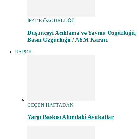
İFADE ÖZGÜRLÜĞÜ
Düşünceyi Açıklama ve Yayma Özgürlüğü,
Basın Özgürlüğü / AYM Kararı
RAPOR
GEÇEN HAFTADAN
Yargı Baskısı Altındaki Avukatlar