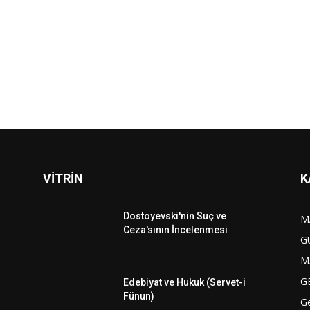
VİTRİN
K
Dostoyevski'nin Suç ve
M
Ceza'sının İncelenmesi
G
M
G
Edebiyat ve Hukuk (Servet-i
Fünun)
G