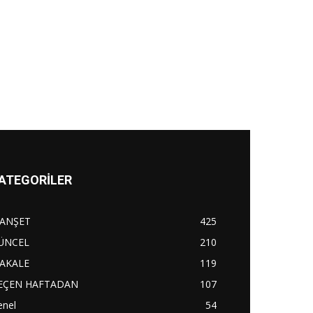
ATEGORİLER
ANŞET
425
ÜNCEL
210
AKALE
119
EÇEN HAFTADAN
107
enel
54