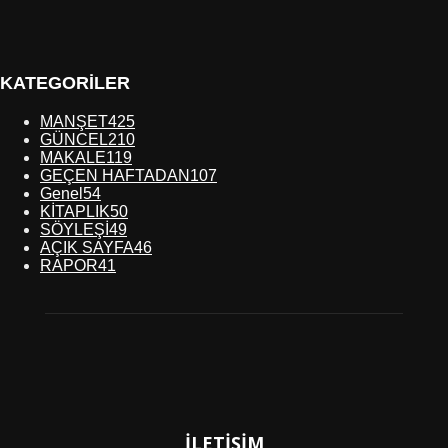
KATEGORİLER
MANŞET
425
GÜNCEL
210
MAKALE
119
GEÇEN HAFTADAN
107
Genel
54
KİTAPLIK
50
SÖYLEŞİ
49
AÇIK SAYFA
46
RAPOR
41
İLETİŞİM