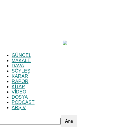
GÜNCEL
MAKALE
DAVA
SÖYLEŞİ
KARAR
RAPOR
KİTAP
VİDEO
DOSYA
PODCAST
ARŞİV