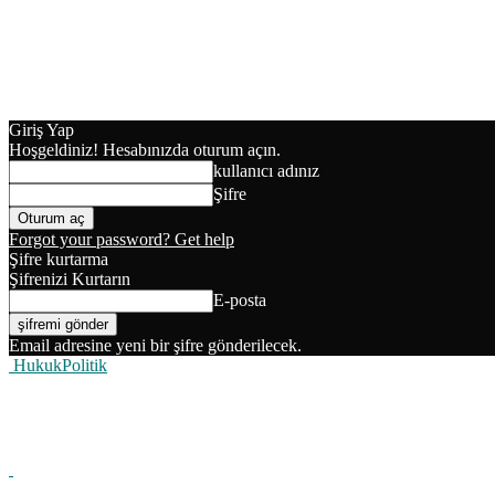
Giriş Yap
Hoşgeldiniz! Hesabınızda oturum açın.
kullanıcı adınız
Şifre
Forgot your password? Get help
Şifre kurtarma
Şifrenizi Kurtarın
E-posta
Email adresine yeni bir şifre gönderilecek.
HukukPolitik