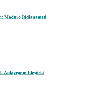
m: Maduro İddianamesi
nlayışının Eleştirisi