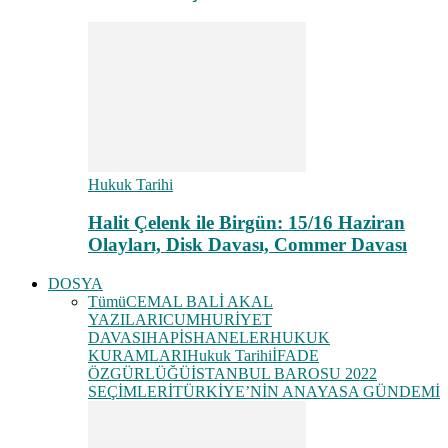
Hukuk Tarihi
Halit Çelenk ile Birgün: 15/16 Haziran
Olayları, Disk Davası, Commer Davası
DOSYA
Tümü
CEMAL BALİ AKAL
YAZILARI
CUMHURİYET
DAVASI
HAPİSHANELER
HUKUK
KURAMLARI
Hukuk Tarihi
İFADE
ÖZGÜRLÜĞÜ
İSTANBUL BAROSU 2022
SEÇİMLERİ
TÜRKİYE’NİN ANAYASA GÜNDEMİ