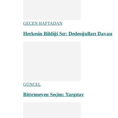
GEÇEN HAFTADAN
Herkesin Bildiği Sır: Dedeoğulları Davası
GÜNCEL
Bit(e)meyen Seçim: Yargıtay