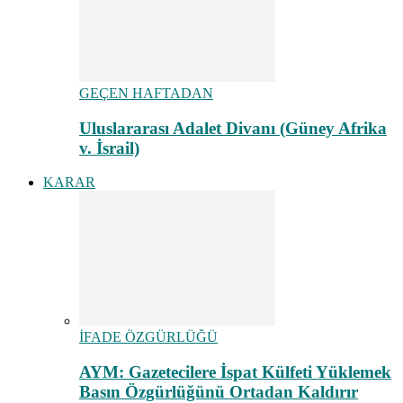
GEÇEN HAFTADAN
Uluslararası Adalet Divanı (Güney Afrika
v. İsrail)
KARAR
İFADE ÖZGÜRLÜĞÜ
AYM: Gazetecilere İspat Külfeti Yüklemek
Basın Özgürlüğünü Ortadan Kaldırır