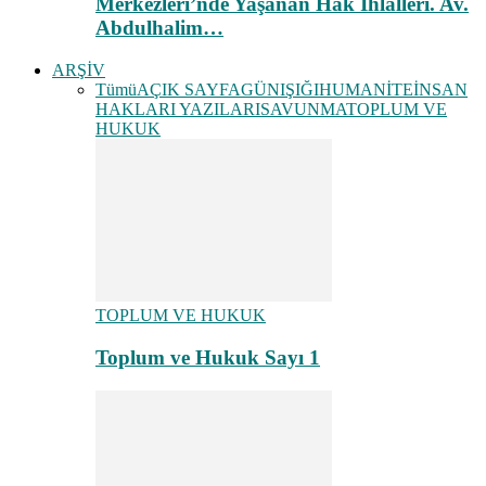
Merkezleri’nde Yaşanan Hak İhlalleri. Av.
Abdulhalim…
ARŞİV
Tümü
AÇIK SAYFA
GÜNIŞIĞI
HUMANİTE
İNSAN
HAKLARI YAZILARI
SAVUNMA
TOPLUM VE
HUKUK
TOPLUM VE HUKUK
Toplum ve Hukuk Sayı 1