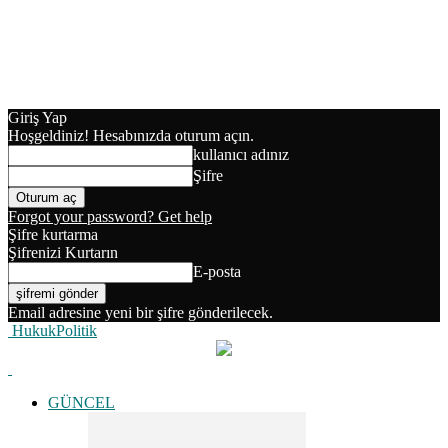
Giriş Yap
Hoşgeldiniz! Hesabınızda oturum açın.
kullanıcı adınız
Şifre
Forgot your password? Get help
Şifre kurtarma
Şifrenizi Kurtarın
E-posta
Email adresine yeni bir şifre gönderilecek.
HukukPolitik
GÜNCEL