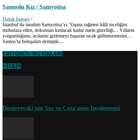
Samoslu Kız / Samyotisa
Haluk İnanıcı
-
İstanbul’da tanıdım Samyotisa’yı. Yaşına rağmen hâlâ inceliğini
muhafaza eden, dokunsan kırılacak kadar narin güzelliği… Yılların
yorgunluğunu, acılarını gizlemeyi başaran sıcak gülümsemesini…
Samos’ta buluşalım demiştik....
EDİTÖRÜN SEÇTİKLERİ
VİTRİN
Dostoyevski'nin Suç ve Ceza'sının İncelenmesi