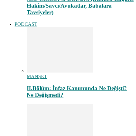
Hakim/Savcı/Avukatlar, Babalara
Tavsiyeler)
PODCAST
MANŞET
II.Bölüm: İnfaz Kanununda Ne Değişti?
Ne Değişmedi?