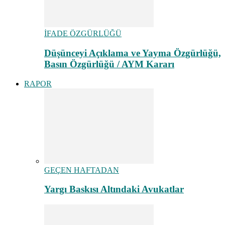
İFADE ÖZGÜRLÜĞÜ
Düşünceyi Açıklama ve Yayma Özgürlüğü,
Basın Özgürlüğü / AYM Kararı
RAPOR
GEÇEN HAFTADAN
Yargı Baskısı Altındaki Avukatlar