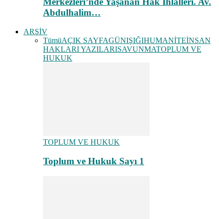
Merkezleri’nde Yaşanan Hak İhlalleri. Av.
Abdulhalim…
ARŞİV
Tümü
AÇIK SAYFA
GÜNIŞIĞI
HUMANİTE
İNSAN
HAKLARI YAZILARI
SAVUNMA
TOPLUM VE
HUKUK
TOPLUM VE HUKUK
Toplum ve Hukuk Sayı 1