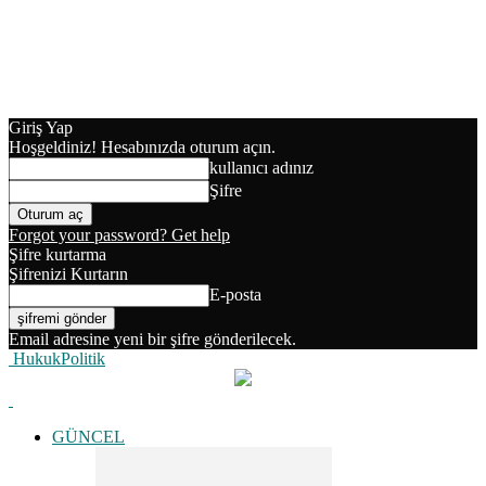
Giriş Yap
Hoşgeldiniz! Hesabınızda oturum açın.
kullanıcı adınız
Şifre
Forgot your password? Get help
Şifre kurtarma
Şifrenizi Kurtarın
E-posta
Email adresine yeni bir şifre gönderilecek.
HukukPolitik
GÜNCEL