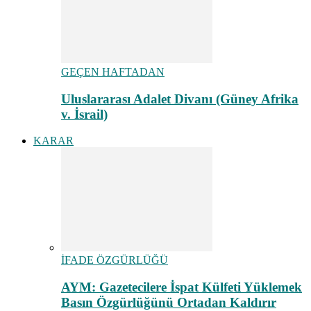
GEÇEN HAFTADAN
Uluslararası Adalet Divanı (Güney Afrika
v. İsrail)
KARAR
İFADE ÖZGÜRLÜĞÜ
AYM: Gazetecilere İspat Külfeti Yüklemek
Basın Özgürlüğünü Ortadan Kaldırır