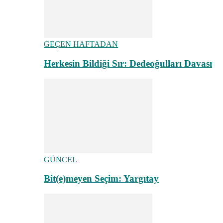
GEÇEN HAFTADAN
Herkesin Bildiği Sır: Dedeoğulları Davası
GÜNCEL
Bit(e)meyen Seçim: Yargıtay