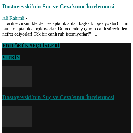
Dostoyevski'nin Suç ve Ceza'sının İncelenmesi
Ali Rahimli
-
"Tarihte çirkinliklerden ve aptallıklardan başka bir şey yoktur! Tüm
bunları aptallıkla açıklıyorlar. Bu nedenle yaşamın canlı sürecinden
nefret ediyorlar! Tek bir canlı ruh istemiyorlar!" ...
EDİTÖRÜN SEÇTİKLERİ
VİTRİN
Dostoyevski'nin Suç ve Ceza'sının İncelenmesi