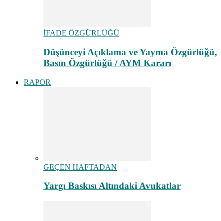
İFADE ÖZGÜRLÜĞÜ
Düşünceyi Açıklama ve Yayma Özgürlüğü,
Basın Özgürlüğü / AYM Kararı
RAPOR
GEÇEN HAFTADAN
Yargı Baskısı Altındaki Avukatlar