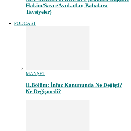
Hakim/Savcı/Avukatlar, Babalara
Tavsiyeler)
PODCAST
MANŞET
II.Bölüm: İnfaz Kanununda Ne Değişti?
Ne Değişmedi?