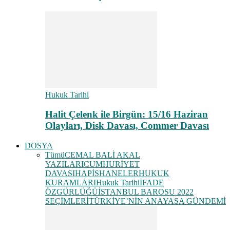
Hukuk Tarihi
Halit Çelenk ile Birgün: 15/16 Haziran
Olayları, Disk Davası, Commer Davası
DOSYA
Tümü
CEMAL BALİ AKAL
YAZILARI
CUMHURİYET
DAVASI
HAPİSHANELER
HUKUK
KURAMLARI
Hukuk Tarihi
İFADE
ÖZGÜRLÜĞÜ
İSTANBUL BAROSU 2022
SEÇİMLERİ
TÜRKİYE’NİN ANAYASA GÜNDEMİ