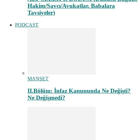
Hakim/Savcı/Avukatlar, Babalara
Tavsiyeler)
PODCAST
MANŞET
II.Bölüm: İnfaz Kanununda Ne Değişti?
Ne Değişmedi?