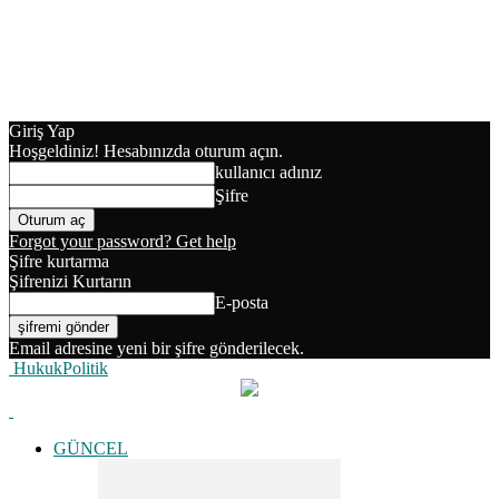
Giriş Yap
Hoşgeldiniz! Hesabınızda oturum açın.
kullanıcı adınız
Şifre
Forgot your password? Get help
Şifre kurtarma
Şifrenizi Kurtarın
E-posta
Email adresine yeni bir şifre gönderilecek.
HukukPolitik
GÜNCEL