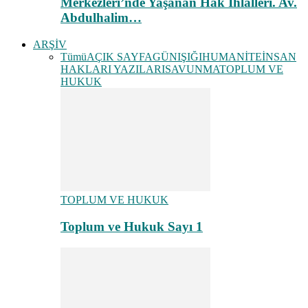
Merkezleri’nde Yaşanan Hak İhlalleri. Av.
Abdulhalim…
ARŞİV
Tümü
AÇIK SAYFA
GÜNIŞIĞI
HUMANİTE
İNSAN
HAKLARI YAZILARI
SAVUNMA
TOPLUM VE
HUKUK
TOPLUM VE HUKUK
Toplum ve Hukuk Sayı 1