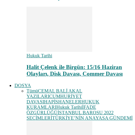
Hukuk Tarihi
Halit Çelenk ile Birgün: 15/16 Haziran
Olayları, Disk Davası, Commer Davası
DOSYA
Tümü
CEMAL BALİ AKAL
YAZILARI
CUMHURİYET
DAVASI
HAPİSHANELER
HUKUK
KURAMLARI
Hukuk Tarihi
İFADE
ÖZGÜRLÜĞÜ
İSTANBUL BAROSU 2022
SEÇİMLERİ
TÜRKİYE’NİN ANAYASA GÜNDEMİ