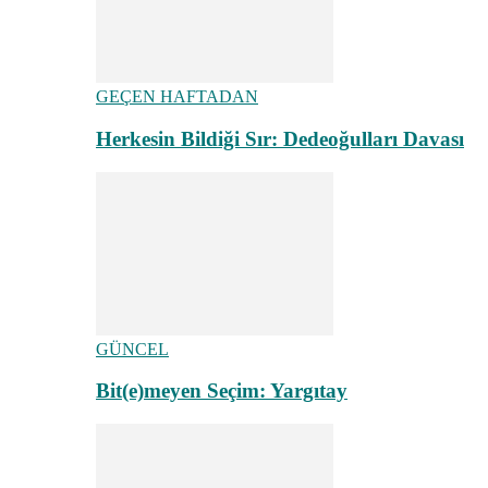
GEÇEN HAFTADAN
Herkesin Bildiği Sır: Dedeoğulları Davası
GÜNCEL
Bit(e)meyen Seçim: Yargıtay