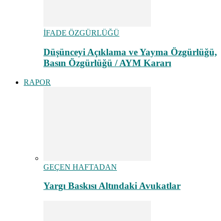
İFADE ÖZGÜRLÜĞÜ
Düşünceyi Açıklama ve Yayma Özgürlüğü,
Basın Özgürlüğü / AYM Kararı
RAPOR
GEÇEN HAFTADAN
Yargı Baskısı Altındaki Avukatlar