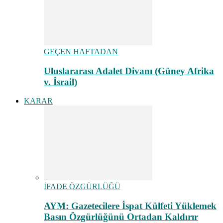
GEÇEN HAFTADAN
Uluslararası Adalet Divanı (Güney Afrika
v. İsrail)
KARAR
İFADE ÖZGÜRLÜĞÜ
AYM: Gazetecilere İspat Külfeti Yüklemek
Basın Özgürlüğünü Ortadan Kaldırır