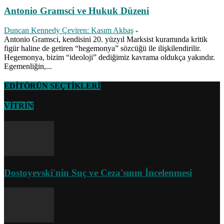
Antonio Gramsci ve Hukuk Düzeni
Duncan Kennedy Çeviren: Kasım Akbaş
-
Antonio Gramsci, kendisini 20. yüzyıl Marksist kuramında kritik
figür haline de getiren “hegemonya” sözcüğü ile ilişkilendirilir.
Hegemonya, bizim “ideoloji” dediğimiz kavrama oldukça yakındır.
Egemenliğin,...
EDİTÖRÜN SEÇTİKLERİ
VİTRİN
Dostoyevski'nin Suç ve Ceza'sının İncelenmesi