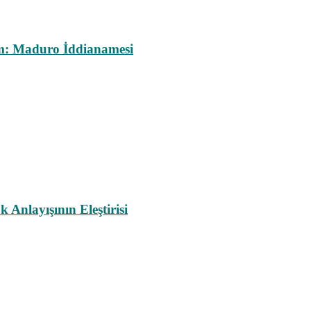
m: Maduro İddianamesi
nlayışının Eleştirisi