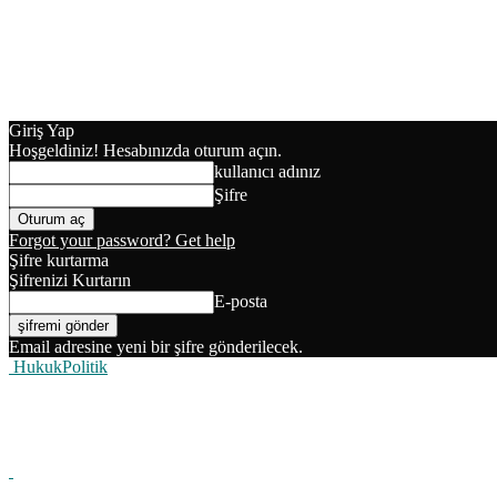
Giriş Yap
Hoşgeldiniz! Hesabınızda oturum açın.
kullanıcı adınız
Şifre
Forgot your password? Get help
Şifre kurtarma
Şifrenizi Kurtarın
E-posta
Email adresine yeni bir şifre gönderilecek.
HukukPolitik