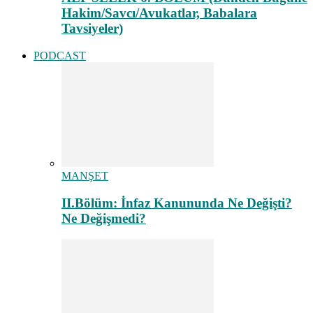
Hakim/Savcı/Avukatlar, Babalara
Tavsiyeler)
PODCAST
MANŞET
II.Bölüm: İnfaz Kanununda Ne Değişti?
Ne Değişmedi?