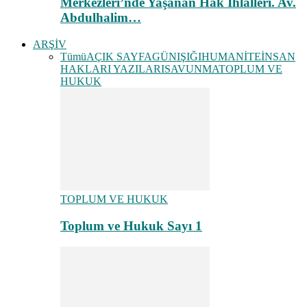
Merkezleri’nde Yaşanan Hak İhlalleri. Av.
Abdulhalim…
ARŞİV
Tümü
AÇIK SAYFA
GÜNIŞIĞI
HUMANİTE
İNSAN
HAKLARI YAZILARI
SAVUNMA
TOPLUM VE
HUKUK
TOPLUM VE HUKUK
Toplum ve Hukuk Sayı 1