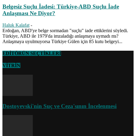
Belgesiz Suçlu İadesi: Türkiye-ABD Suçlu İade
Anlaşması Ne Diyor?
Haluk Kalafat
-
Erdoğan, ABD'ye belge sormadan "suçlu" iade ettiklerini söyledi.
Türkiye, ABD ile 1979'da imzaladığı anlaşmaya uymadı mı?
Anlaşmaya uyulmuyorsa Türkiye Gülen için 85 kutu belgeyi...
EDİTÖRÜN SEÇTİKLERİ
VİTRİN
Dostoyevski'nin Suç ve Ceza'sının İncelenmesi