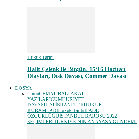
Hukuk Tarihi
Halit Çelenk ile Birgün: 15/16 Haziran
Olayları, Disk Davası, Commer Davası
DOSYA
Tümü
CEMAL BALİ AKAL
YAZILARI
CUMHURİYET
DAVASI
HAPİSHANELER
HUKUK
KURAMLARI
Hukuk Tarihi
İFADE
ÖZGÜRLÜĞÜ
İSTANBUL BAROSU 2022
SEÇİMLERİ
TÜRKİYE’NİN ANAYASA GÜNDEMİ