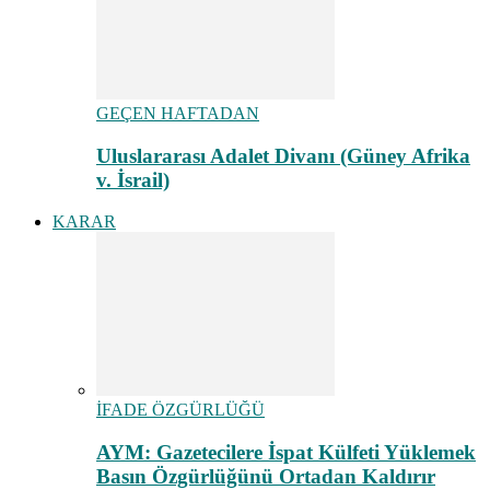
GEÇEN HAFTADAN
Uluslararası Adalet Divanı (Güney Afrika
v. İsrail)
KARAR
İFADE ÖZGÜRLÜĞÜ
AYM: Gazetecilere İspat Külfeti Yüklemek
Basın Özgürlüğünü Ortadan Kaldırır