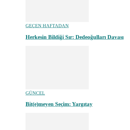
GEÇEN HAFTADAN
Herkesin Bildiği Sır: Dedeoğulları Davası
GÜNCEL
Bit(e)meyen Seçim: Yargıtay