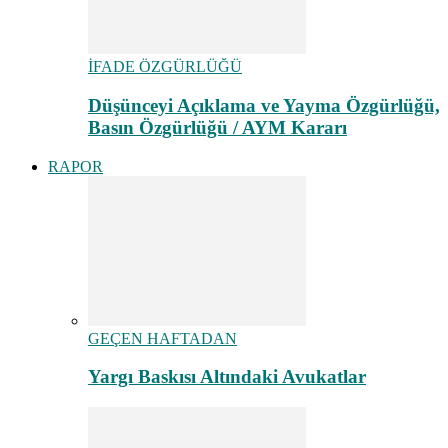
İFADE ÖZGÜRLÜĞÜ
Düşünceyi Açıklama ve Yayma Özgürlüğü,
Basın Özgürlüğü / AYM Kararı
RAPOR
GEÇEN HAFTADAN
Yargı Baskısı Altındaki Avukatlar