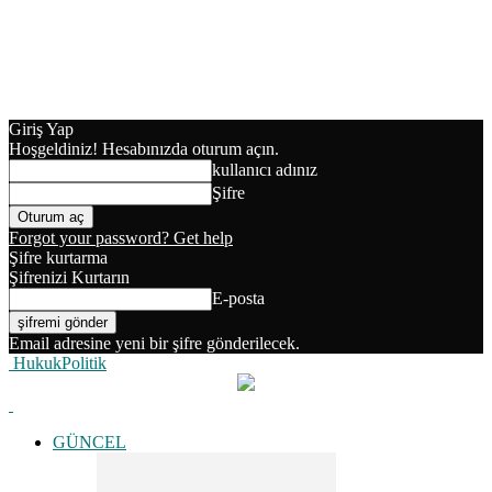
Giriş Yap
Hoşgeldiniz! Hesabınızda oturum açın.
kullanıcı adınız
Şifre
Forgot your password? Get help
Şifre kurtarma
Şifrenizi Kurtarın
E-posta
Email adresine yeni bir şifre gönderilecek.
HukukPolitik
GÜNCEL