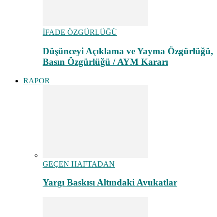
İFADE ÖZGÜRLÜĞÜ
Düşünceyi Açıklama ve Yayma Özgürlüğü,
Basın Özgürlüğü / AYM Kararı
RAPOR
GEÇEN HAFTADAN
Yargı Baskısı Altındaki Avukatlar