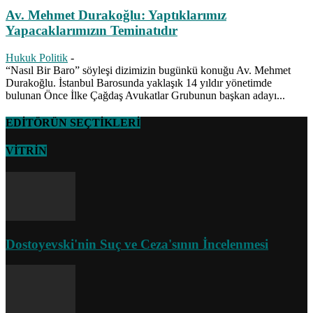
Av. Mehmet Durakoğlu: Yaptıklarımız
Yapacaklarımızın Teminatıdır
Hukuk Politik
-
“Nasıl Bir Baro” söyleşi dizimizin bugünkü konuğu Av. Mehmet
Durakoğlu. İstanbul Barosunda yaklaşık 14 yıldır yönetimde
bulunan Önce İlke Çağdaş Avukatlar Grubunun başkan adayı...
EDİTÖRÜN SEÇTİKLERİ
VİTRİN
Dostoyevski'nin Suç ve Ceza'sının İncelenmesi