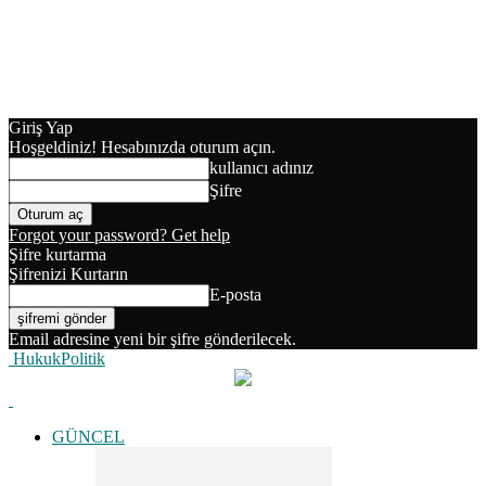
Giriş Yap
Hoşgeldiniz! Hesabınızda oturum açın.
kullanıcı adınız
Şifre
Forgot your password? Get help
Şifre kurtarma
Şifrenizi Kurtarın
E-posta
Email adresine yeni bir şifre gönderilecek.
HukukPolitik
GÜNCEL