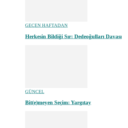
GEÇEN HAFTADAN
Herkesin Bildiği Sır: Dedeoğulları Davası
GÜNCEL
Bit(e)meyen Seçim: Yargıtay