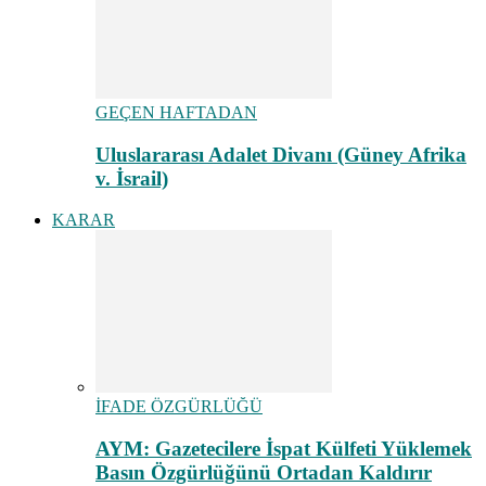
GEÇEN HAFTADAN
Uluslararası Adalet Divanı (Güney Afrika
v. İsrail)
KARAR
İFADE ÖZGÜRLÜĞÜ
AYM: Gazetecilere İspat Külfeti Yüklemek
Basın Özgürlüğünü Ortadan Kaldırır