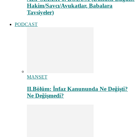
Hakim/Savcı/Avukatlar, Babalara
Tavsiyeler)
PODCAST
MANŞET
II.Bölüm: İnfaz Kanununda Ne Değişti?
Ne Değişmedi?