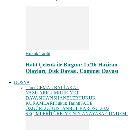
Hukuk Tarihi
Halit Çelenk ile Birgün: 15/16 Haziran
Olayları, Disk Davası, Commer Davası
DOSYA
Tümü
CEMAL BALİ AKAL
YAZILARI
CUMHURİYET
DAVASI
HAPİSHANELER
HUKUK
KURAMLARI
Hukuk Tarihi
İFADE
ÖZGÜRLÜĞÜ
İSTANBUL BAROSU 2022
SEÇİMLERİ
TÜRKİYE’NİN ANAYASA GÜNDEMİ