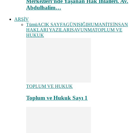
Merkezleri’nde Yaşanan Hak İhlalleri. Av.
Abdulhalim…
ARŞİV
Tümü
AÇIK SAYFA
GÜNIŞIĞI
HUMANİTE
İNSAN
HAKLARI YAZILARI
SAVUNMA
TOPLUM VE
HUKUK
TOPLUM VE HUKUK
Toplum ve Hukuk Sayı 1