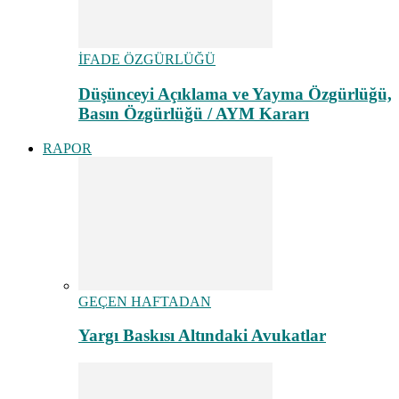
İFADE ÖZGÜRLÜĞÜ
Düşünceyi Açıklama ve Yayma Özgürlüğü,
Basın Özgürlüğü / AYM Kararı
RAPOR
GEÇEN HAFTADAN
Yargı Baskısı Altındaki Avukatlar