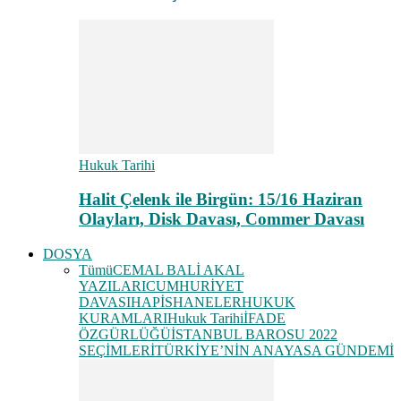
Hukuk Tarihi
Halit Çelenk ile Birgün: 15/16 Haziran
Olayları, Disk Davası, Commer Davası
DOSYA
Tümü
CEMAL BALİ AKAL
YAZILARI
CUMHURİYET
DAVASI
HAPİSHANELER
HUKUK
KURAMLARI
Hukuk Tarihi
İFADE
ÖZGÜRLÜĞÜ
İSTANBUL BAROSU 2022
SEÇİMLERİ
TÜRKİYE’NİN ANAYASA GÜNDEMİ