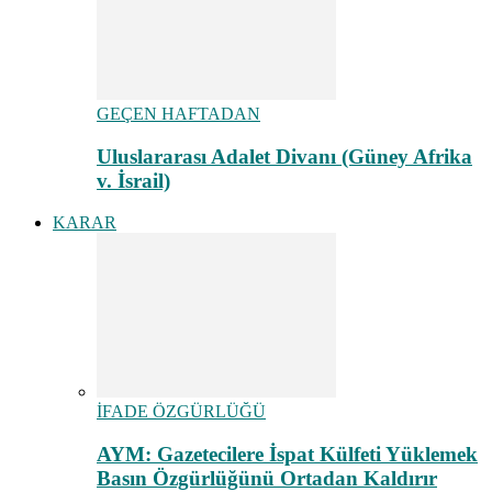
GEÇEN HAFTADAN
Uluslararası Adalet Divanı (Güney Afrika
v. İsrail)
KARAR
İFADE ÖZGÜRLÜĞÜ
AYM: Gazetecilere İspat Külfeti Yüklemek
Basın Özgürlüğünü Ortadan Kaldırır