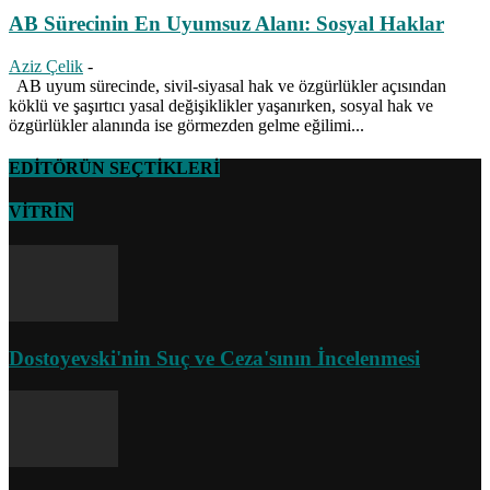
AB Sürecinin En Uyumsuz Alanı: Sosyal Haklar
Aziz Çelik
-
AB uyum sürecinde, sivil-siyasal hak ve özgürlükler açısından
köklü ve şaşırtıcı yasal değişiklikler yaşanırken, sosyal hak ve
özgürlükler alanında ise görmezden gelme eğilimi...
EDİTÖRÜN SEÇTİKLERİ
VİTRİN
Dostoyevski'nin Suç ve Ceza'sının İncelenmesi