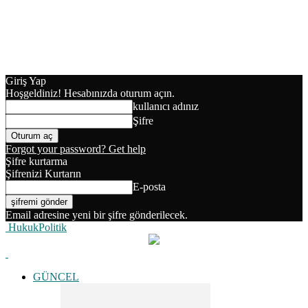
Giriş Yap
Hoşgeldiniz! Hesabınızda oturum açın.
kullanıcı adınız
Şifre
Forgot your password? Get help
Şifre kurtarma
Şifrenizi Kurtarın
E-posta
Email adresine yeni bir şifre gönderilecek.
HukukPolitik
GÜNCEL