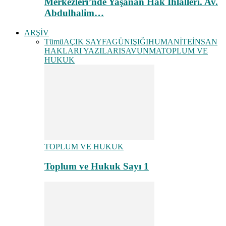
Merkezleri’nde Yaşanan Hak İhlalleri. Av.
Abdulhalim…
ARŞİV
Tümü
AÇIK SAYFA
GÜNIŞIĞI
HUMANİTE
İNSAN
HAKLARI YAZILARI
SAVUNMA
TOPLUM VE
HUKUK
TOPLUM VE HUKUK
Toplum ve Hukuk Sayı 1