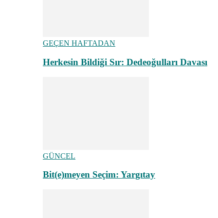
GEÇEN HAFTADAN
Herkesin Bildiği Sır: Dedeoğulları Davası
GÜNCEL
Bit(e)meyen Seçim: Yargıtay