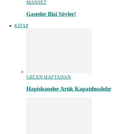
MANŞET
Gasteler Bizi Söyler!
KİTAP
GEÇEN HAFTADAN
Hapishaneler Artık Kapatılmalıdır