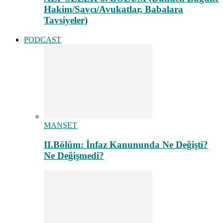
Hakim/Savcı/Avukatlar, Babalara
Tavsiyeler)
PODCAST
MANŞET
II.Bölüm: İnfaz Kanununda Ne Değişti?
Ne Değişmedi?