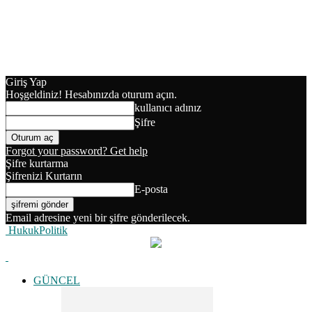
Giriş Yap
Hoşgeldiniz! Hesabınızda oturum açın.
kullanıcı adınız
Şifre
Forgot your password? Get help
Şifre kurtarma
Şifrenizi Kurtarın
E-posta
Email adresine yeni bir şifre gönderilecek.
HukukPolitik
GÜNCEL