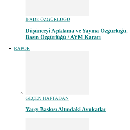
İFADE ÖZGÜRLÜĞÜ
Düşünceyi Açıklama ve Yayma Özgürlüğü,
Basın Özgürlüğü / AYM Kararı
RAPOR
GEÇEN HAFTADAN
Yargı Baskısı Altındaki Avukatlar