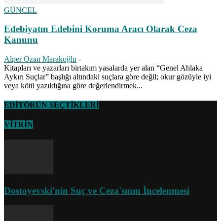
GÜNCEL
Edebiyatın Edebini Koruma Aracı Olarak Ceza
Kanunu
Alper Ozan Marakoğlu
-
Kitapları ve yazarları birtakım yasalarda yer alan “Genel Ahlaka
Aykırı Suçlar” başlığı altındaki suçlara göre değil; okur gözüyle iyi
veya kötü yazıldığına göre değerlendirmek...
EDİTÖRÜN SEÇTİKLERİ
VİTRİN
Dostoyevski'nin Suç ve Ceza'sının İncelenmesi