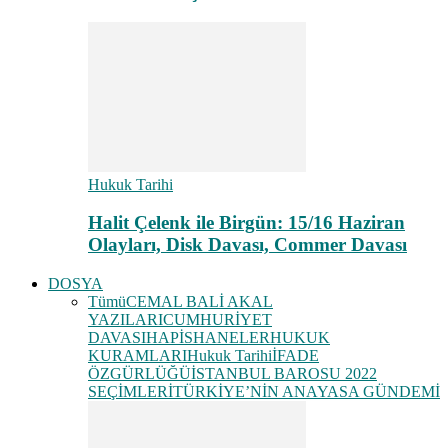
Hukuk Tarihi
Halit Çelenk ile Birgün: 15/16 Haziran
Olayları, Disk Davası, Commer Davası
DOSYA
Tümü
CEMAL BALİ AKAL
YAZILARI
CUMHURİYET
DAVASI
HAPİSHANELER
HUKUK
KURAMLARI
Hukuk Tarihi
İFADE
ÖZGÜRLÜĞÜ
İSTANBUL BAROSU 2022
SEÇİMLERİ
TÜRKİYE’NİN ANAYASA GÜNDEMİ