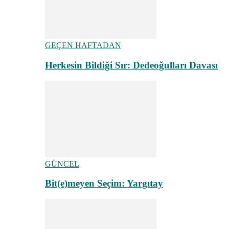
GEÇEN HAFTADAN
Herkesin Bildiği Sır: Dedeoğulları Davası
GÜNCEL
Bit(e)meyen Seçim: Yargıtay