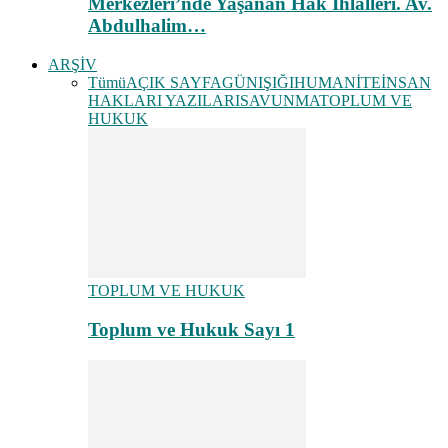
Merkezleri’nde Yaşanan Hak İhlalleri. Av.
Abdulhalim…
ARŞİV
Tümü
AÇIK SAYFA
GÜNIŞIĞI
HUMANİTE
İNSAN
HAKLARI YAZILARI
SAVUNMA
TOPLUM VE
HUKUK
TOPLUM VE HUKUK
Toplum ve Hukuk Sayı 1