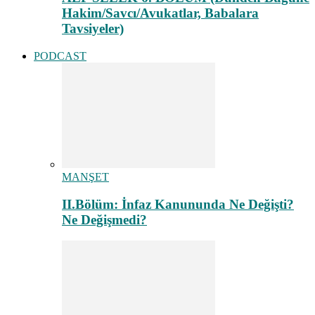
Hakim/Savcı/Avukatlar, Babalara
Tavsiyeler)
PODCAST
MANŞET
II.Bölüm: İnfaz Kanununda Ne Değişti?
Ne Değişmedi?