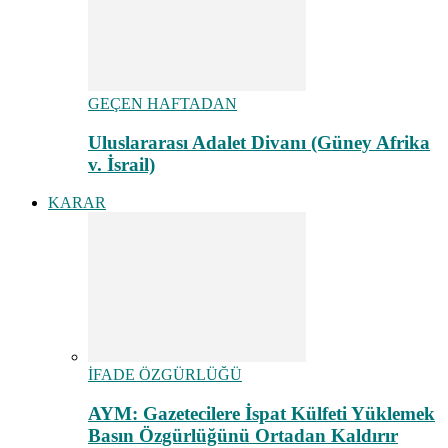
GEÇEN HAFTADAN
Uluslararası Adalet Divanı (Güney Afrika
v. İsrail)
KARAR
İFADE ÖZGÜRLÜĞÜ
AYM: Gazetecilere İspat Külfeti Yüklemek
Basın Özgürlüğünü Ortadan Kaldırır