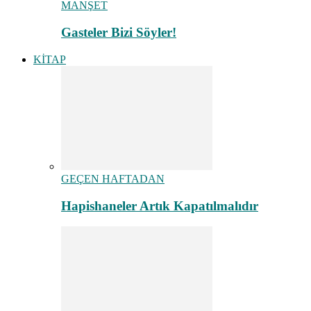
MANŞET
Gasteler Bizi Söyler!
KİTAP
GEÇEN HAFTADAN
Hapishaneler Artık Kapatılmalıdır