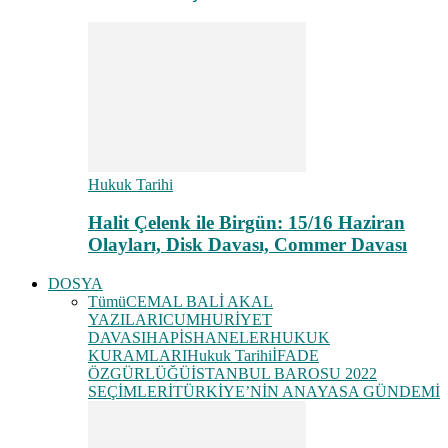
Hukuk Tarihi
Halit Çelenk ile Birgün: 15/16 Haziran
Olayları, Disk Davası, Commer Davası
DOSYA
Tümü
CEMAL BALİ AKAL
YAZILARI
CUMHURİYET
DAVASI
HAPİSHANELER
HUKUK
KURAMLARI
Hukuk Tarihi
İFADE
ÖZGÜRLÜĞÜ
İSTANBUL BAROSU 2022
SEÇİMLERİ
TÜRKİYE’NİN ANAYASA GÜNDEMİ