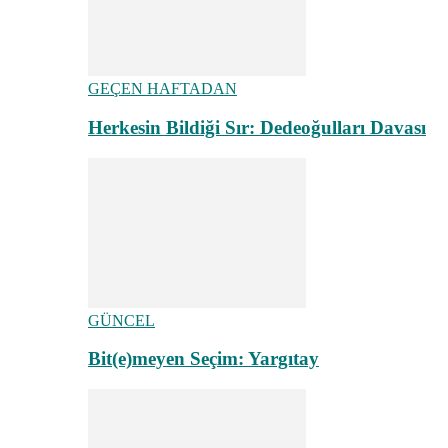
GEÇEN HAFTADAN
Herkesin Bildiği Sır: Dedeoğulları Davası
GÜNCEL
Bit(e)meyen Seçim: Yargıtay