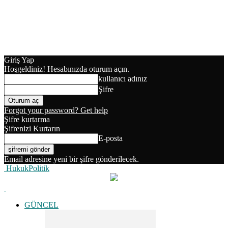
Giriş Yap
Hoşgeldiniz! Hesabınızda oturum açın.
kullanıcı adınız
Şifre
Forgot your password? Get help
Şifre kurtarma
Şifrenizi Kurtarın
E-posta
Email adresine yeni bir şifre gönderilecek.
HukukPolitik
GÜNCEL