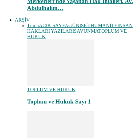
Merkezleri’nde Yaşanan Hak İhlalleri. Av.
Abdulhalim…
ARŞİV
Tümü
AÇIK SAYFA
GÜNIŞIĞI
HUMANİTE
İNSAN
HAKLARI YAZILARI
SAVUNMA
TOPLUM VE
HUKUK
TOPLUM VE HUKUK
Toplum ve Hukuk Sayı 1