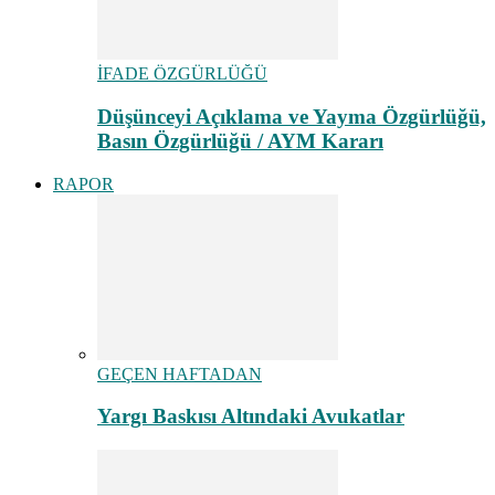
İFADE ÖZGÜRLÜĞÜ
Düşünceyi Açıklama ve Yayma Özgürlüğü,
Basın Özgürlüğü / AYM Kararı
RAPOR
GEÇEN HAFTADAN
Yargı Baskısı Altındaki Avukatlar