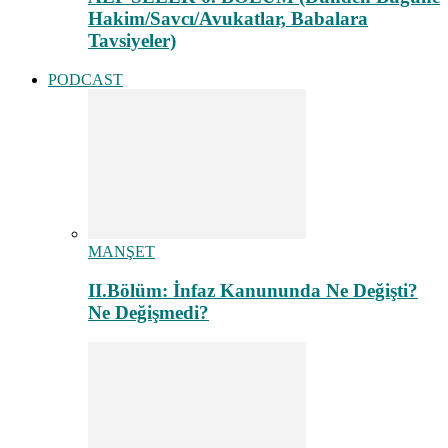
Hakim/Savcı/Avukatlar, Babalara
Tavsiyeler)
PODCAST
MANŞET
II.Bölüm: İnfaz Kanununda Ne Değişti?
Ne Değişmedi?