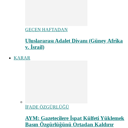
GEÇEN HAFTADAN
Uluslararası Adalet Divanı (Güney Afrika
v. İsrail)
KARAR
İFADE ÖZGÜRLÜĞÜ
AYM: Gazetecilere İspat Külfeti Yüklemek
Basın Özgürlüğünü Ortadan Kaldırır