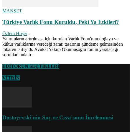
MANŞET
Türkiye Varlık Fonu Kuruldu, Peki Ya Etkileri?
Özlem Hoşer
-
Yatırımların artırılması için kurulan Varlık Fonu'nun doğaya ve
kültür varlıklarına vereceği zarar, tasarının gündeme gelmesinden
itibaren tartışıldı. Avukat Yakup Okumuşoğlu fonun yaratacağı
sorunları anlattı....
EDİTÖRÜN SEÇTİKLERİ
VİTRİN
Dostoyevski'nin Suç ve Ceza'sının İncelenmesi