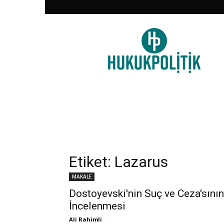
HukukPolitik
Etiket: Lazarus
MAKALE
Dostoyevski'nin Suç ve Ceza'sının
İncelenmesi
Ali Rahimli
-