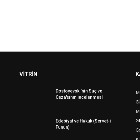
VİTRİN
K
Dostoyevski'nin Suç ve
M
Ceza'sının İncelenmesi
G
M
G
Edebiyat ve Hukuk (Servet-i
Fünun)
G
K