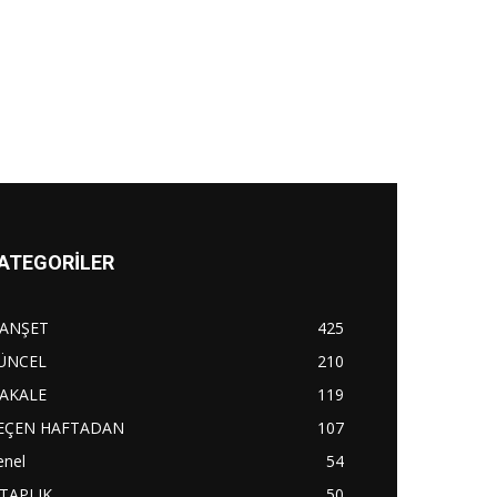
ATEGORİLER
ANŞET
425
ÜNCEL
210
AKALE
119
EÇEN HAFTADAN
107
enel
54
İTAPLIK
50