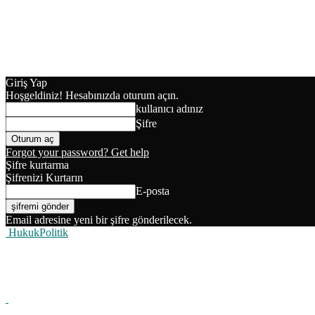
Giriş Yap
Hoşgeldiniz! Hesabınızda oturum açın.
kullanıcı adınız
Şifre
Forgot your password? Get help
Şifre kurtarma
Şifrenizi Kurtarın
E-posta
Email adresine yeni bir şifre gönderilecek.
HukukPolitik