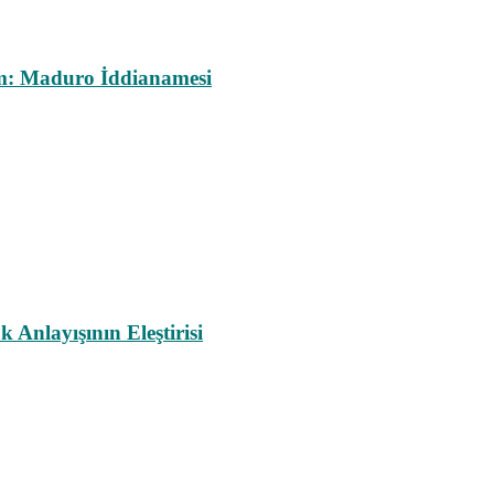
m: Maduro İddianamesi
nlayışının Eleştirisi