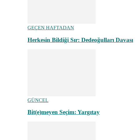
GEÇEN HAFTADAN
Herkesin Bildiği Sır: Dedeoğulları Davası
GÜNCEL
Bit(e)meyen Seçim: Yargıtay