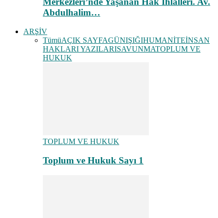
Merkezleri’nde Yaşanan Hak İhlalleri. Av.
Abdulhalim…
ARŞİV
Tümü
AÇIK SAYFA
GÜNIŞIĞI
HUMANİTE
İNSAN
HAKLARI YAZILARI
SAVUNMA
TOPLUM VE
HUKUK
TOPLUM VE HUKUK
Toplum ve Hukuk Sayı 1