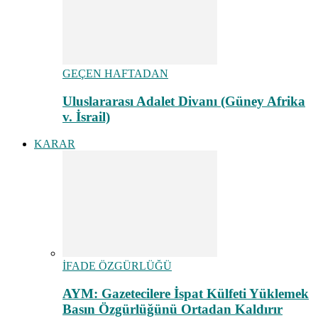
GEÇEN HAFTADAN
Uluslararası Adalet Divanı (Güney Afrika
v. İsrail)
KARAR
İFADE ÖZGÜRLÜĞÜ
AYM: Gazetecilere İspat Külfeti Yüklemek
Basın Özgürlüğünü Ortadan Kaldırır