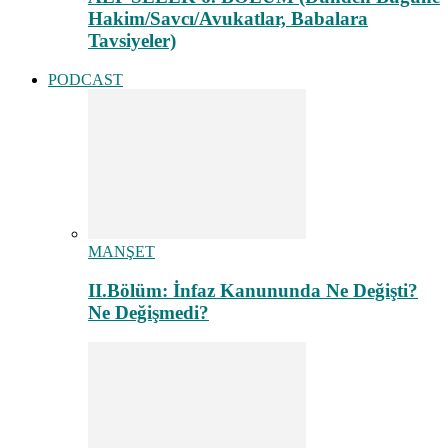
Hakim/Savcı/Avukatlar, Babalara
Tavsiyeler)
PODCAST
MANŞET
II.Bölüm: İnfaz Kanununda Ne Değişti?
Ne Değişmedi?