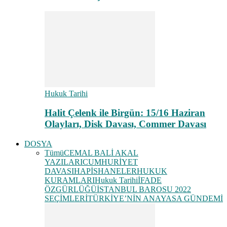
Hukuk Tarihi
Halit Çelenk ile Birgün: 15/16 Haziran
Olayları, Disk Davası, Commer Davası
DOSYA
Tümü
CEMAL BALİ AKAL
YAZILARI
CUMHURİYET
DAVASI
HAPİSHANELER
HUKUK
KURAMLARI
Hukuk Tarihi
İFADE
ÖZGÜRLÜĞÜ
İSTANBUL BAROSU 2022
SEÇİMLERİ
TÜRKİYE’NİN ANAYASA GÜNDEMİ