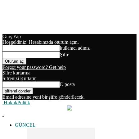
Giriş Yap
Hoşgeldiniz! Hesabınızda oturum açın.
kullanıcı adınız
Şifre
Forgot your password? Get help
Şifre kurtarma
Şifrenizi Kurtarın
E-posta
Email adresine yeni bir şifre gönderilecek.
HukukPolitik
GÜNCEL