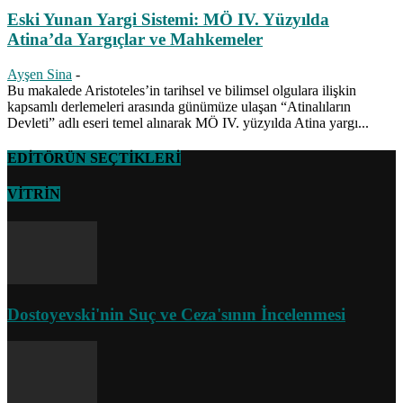
Eski Yunan Yargi Sistemi: MÖ IV. Yüzyılda
Atina’da Yargıçlar ve Mahkemeler
Ayşen Sina
-
Bu makalede Aristoteles’in tarihsel ve bilimsel olgulara ilişkin
kapsamlı derlemeleri arasında günümüze ulaşan “Atinalıların
Devleti” adlı eseri temel alınarak MÖ IV. yüzyılda Atina yargı...
EDİTÖRÜN SEÇTİKLERİ
VİTRİN
Dostoyevski'nin Suç ve Ceza'sının İncelenmesi