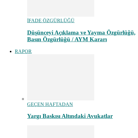
İFADE ÖZGÜRLÜĞÜ
Düşünceyi Açıklama ve Yayma Özgürlüğü,
Basın Özgürlüğü / AYM Kararı
RAPOR
GEÇEN HAFTADAN
Yargı Baskısı Altındaki Avukatlar