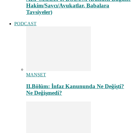
Hakim/Savcı/Avukatlar, Babalara
Tavsiyeler)
PODCAST
MANŞET
II.Bölüm: İnfaz Kanununda Ne Değişti?
Ne Değişmedi?