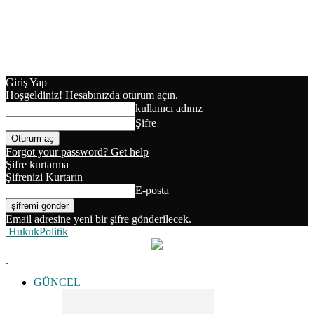
Giriş Yap
Hoşgeldiniz! Hesabınızda oturum açın.
kullanıcı adınız
Şifre
Forgot your password? Get help
Şifre kurtarma
Şifrenizi Kurtarın
E-posta
Email adresine yeni bir şifre gönderilecek.
HukukPolitik
GÜNCEL