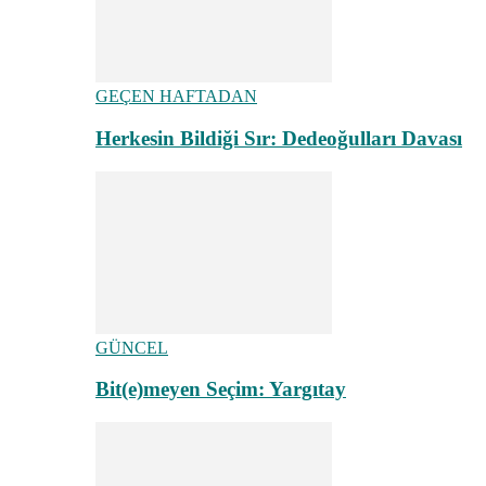
GEÇEN HAFTADAN
Herkesin Bildiği Sır: Dedeoğulları Davası
GÜNCEL
Bit(e)meyen Seçim: Yargıtay