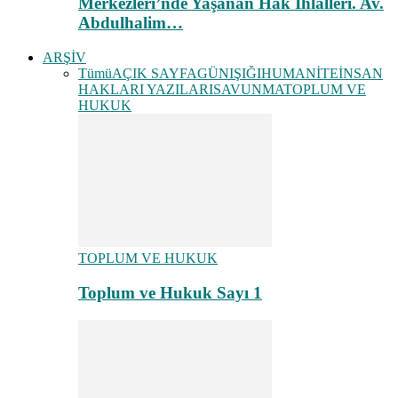
Merkezleri’nde Yaşanan Hak İhlalleri. Av.
Abdulhalim…
ARŞİV
Tümü
AÇIK SAYFA
GÜNIŞIĞI
HUMANİTE
İNSAN
HAKLARI YAZILARI
SAVUNMA
TOPLUM VE
HUKUK
TOPLUM VE HUKUK
Toplum ve Hukuk Sayı 1