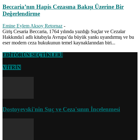
Beccaria’nın Hapis Cezasına Bakışı Üzerine Bir
Değerlendirme
Emine Eylem Aksoy Retornaz
-
Giriş Cesaria Beccaria, 1764 yılında yazdığı Suçlar ve Cezalar
Hakkında1 adlı kitabıyla Avrupa’da büyük yankı uyandırmış ve bu
eser modern ceza hukukunun temel kaynaklarından biri...
EDİTÖRÜN SEÇTİKLERİ
VİTRİN
Dostoyevski'nin Suç ve Ceza'sının İncelenmesi