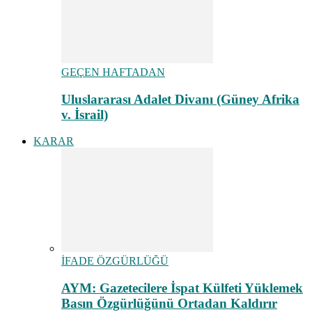
GEÇEN HAFTADAN
Uluslararası Adalet Divanı (Güney Afrika
v. İsrail)
KARAR
İFADE ÖZGÜRLÜĞÜ
AYM: Gazetecilere İspat Külfeti Yüklemek
Basın Özgürlüğünü Ortadan Kaldırır