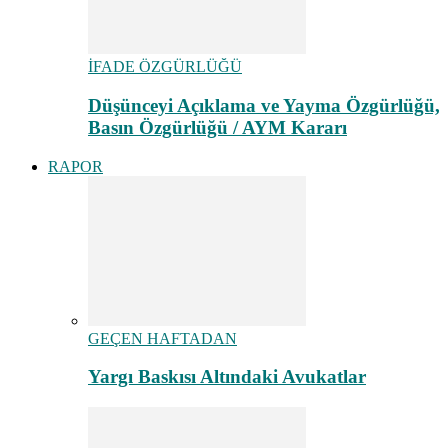
İFADE ÖZGÜRLÜĞÜ
Düşünceyi Açıklama ve Yayma Özgürlüğü,
Basın Özgürlüğü / AYM Kararı
RAPOR
GEÇEN HAFTADAN
Yargı Baskısı Altındaki Avukatlar