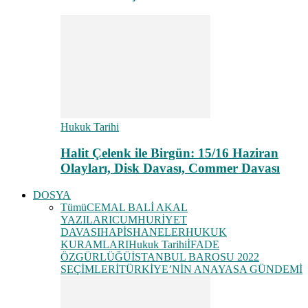
Hukuk Tarihi
Halit Çelenk ile Birgün: 15/16 Haziran
Olayları, Disk Davası, Commer Davası
DOSYA
Tümü
CEMAL BALİ AKAL
YAZILARI
CUMHURİYET
DAVASI
HAPİSHANELER
HUKUK
KURAMLARI
Hukuk Tarihi
İFADE
ÖZGÜRLÜĞÜ
İSTANBUL BAROSU 2022
SEÇİMLERİ
TÜRKİYE’NİN ANAYASA GÜNDEMİ