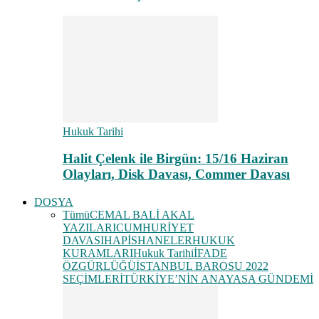
Hukuk Tarihi
Halit Çelenk ile Birgün: 15/16 Haziran
Olayları, Disk Davası, Commer Davası
DOSYA
Tümü
CEMAL BALİ AKAL
YAZILARI
CUMHURİYET
DAVASI
HAPİSHANELER
HUKUK
KURAMLARI
Hukuk Tarihi
İFADE
ÖZGÜRLÜĞÜ
İSTANBUL BAROSU 2022
SEÇİMLERİ
TÜRKİYE’NİN ANAYASA GÜNDEMİ