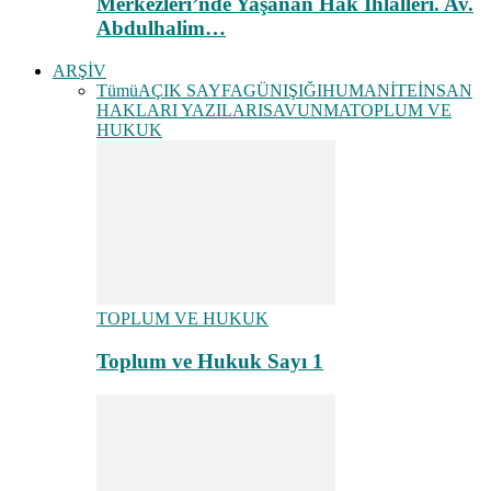
Merkezleri’nde Yaşanan Hak İhlalleri. Av.
Abdulhalim…
ARŞİV
Tümü
AÇIK SAYFA
GÜNIŞIĞI
HUMANİTE
İNSAN
HAKLARI YAZILARI
SAVUNMA
TOPLUM VE
HUKUK
TOPLUM VE HUKUK
Toplum ve Hukuk Sayı 1