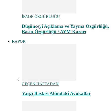
İFADE ÖZGÜRLÜĞÜ
Düşünceyi Açıklama ve Yayma Özgürlüğü,
Basın Özgürlüğü / AYM Kararı
RAPOR
GEÇEN HAFTADAN
Yargı Baskısı Altındaki Avukatlar