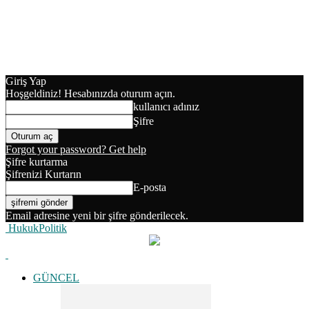
Giriş Yap
Hoşgeldiniz! Hesabınızda oturum açın.
kullanıcı adınız
Şifre
Forgot your password? Get help
Şifre kurtarma
Şifrenizi Kurtarın
E-posta
Email adresine yeni bir şifre gönderilecek.
HukukPolitik
GÜNCEL