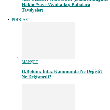
Hakim/Savcı/Avukatlar, Babalara
Tavsiyeler)
PODCAST
MANŞET
II.Bölüm: İnfaz Kanununda Ne Değişti?
Ne Değişmedi?