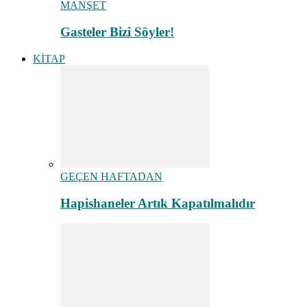
MANŞET
Gasteler Bizi Söyler!
KİTAP
GEÇEN HAFTADAN
Hapishaneler Artık Kapatılmalıdır