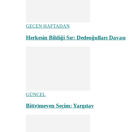
GEÇEN HAFTADAN
Herkesin Bildiği Sır: Dedeoğulları Davası
GÜNCEL
Bit(e)meyen Seçim: Yargıtay