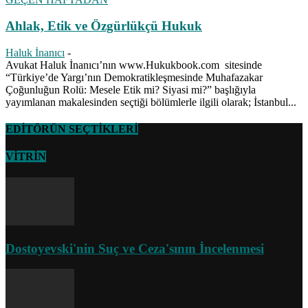
Ahlak, Etik ve Özgürlükçü Hukuk
Haluk İnanıcı
-
Avukat Haluk İnanıcı’nın www.Hukukbook.com sitesinde
“Türkiye’de Yargı’nın Demokratikleşmesinde Muhafazakar
Çoğunluğun Rolü: Mesele Etik mi? Siyasi mi?” başlığıyla
yayımlanan makalesinden seçtiği bölümlerle ilgili olarak; İstanbul...
EDİTÖRÜN SEÇTİKLERİ
VİTRİN
Dostoyevski'nin Suç ve Ceza'sının İncelenmesi