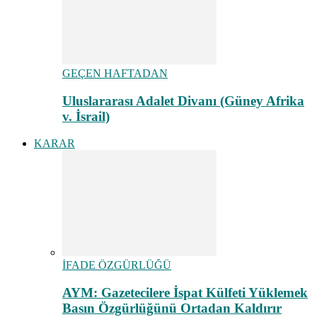
GEÇEN HAFTADAN
Uluslararası Adalet Divanı (Güney Afrika
v. İsrail)
KARAR
İFADE ÖZGÜRLÜĞÜ
AYM: Gazetecilere İspat Külfeti Yüklemek
Basın Özgürlüğünü Ortadan Kaldırır