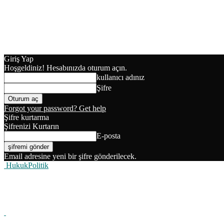
Giriş Yap
Hoşgeldiniz! Hesabınızda oturum açın.
kullanıcı adınız
Şifre
Forgot your password? Get help
Şifre kurtarma
Şifrenizi Kurtarın
E-posta
Email adresine yeni bir şifre gönderilecek.
HukukPolitik