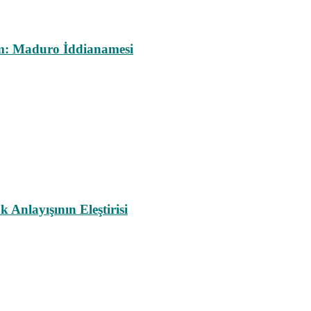
m: Maduro İddianamesi
nlayışının Eleştirisi